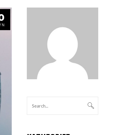
0
ΎΝ
Search
for: