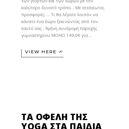
των γιορτών και των δώρων με τον
καλύτερο δυνατό τρόπο… Με ατελείωτες
προσφορές….. Τι θα λέγατε λοιπόν να
κάνατε ένα δώρο ξεκινώντας από τον
εαυτό σας ; 9μήνη συνδρομή παροχής
γυμναστηρίου ΜΟΝΟ 149,0€ για
VIEW HERE
20
ΝΟΈ
ΤΑ ΟΦΈΛΗ ΤΗΣ
YOGA ΣΤΑ ΠΑΙΔΙΆ