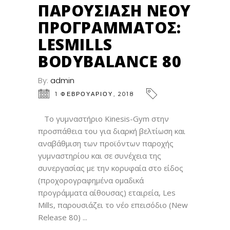
ΠΑΡΟΥΣΊΑΣΗ ΝΈΟΥ
ΠΡΟΓΡΆΜΜΑΤΟΣ:
LESMILLS
BODYBALANCE 80
By:
admin
1 ΦΕΒΡΟΥΑΡΊΟΥ, 2018
Το γυμναστήριο Kinesis-Gym στην
προσπάθεια του για διαρκή βελτίωση και
αναβάθμιση των προϊόντων παροχής
γυμναστηρίου και σε συνέχεια της
συνεργασίας με την κορυφαία στο είδος
(προχορογραφημένα ομαδικά
προγράμματα αίθουσας) εταιρεία, Les
Mills, παρουσιάζει το νέο επεισόδιο (New
Release 80)