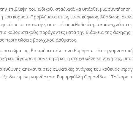
την επίβλεψη του ειδικού, σταδιακά να υπάρξει μια συντήρηση,
η του κορμού. Προβλήματα όπως ειναι κύφωση, λόρδωση, σκολίω
 έτσι και σε αυτήν, απαιτείται μεθοδικότητα και συχνότητα, ε
ιο καθοριστικούς παράγοντες κατά την διάρκεια της άσκησης, 
 σε περιπτώσεις βρογχικού άσθματος.
ου σώματος, θα πρέπει πάντα να θυμόμαστε ότι η γυμναστική ε
ική και σίγουρα η συνειδητή και η στοχευμένη επιλογή της, μπορ
α ευθύνης απέναντι στις σωματικές ανάγκες του καθενός ,πραγ
 εξειδικευμένη γυμνάστρια Ευμορφύλλη Ορμανίδου. Τσέκαρε το