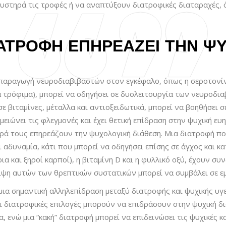
υστηρά τις τροφές ή να αναπτύξουν διατροφικές διαταραχές, ό
ΙΑΤΡΟΦΉ ΕΠΗΡΕΆΖΕΙ ΤΗΝ ΨΥ
 παραγωγή νευροδιαβιβαστών στον εγκέφαλο, όπως η σεροτονίνη
α τρόφιμα), μπορεί να οδηγήσει σε δυσλειτουργία των νευρο
ε βιταμίνες, μέταλλα και αντιοξειδωτικά, μπορεί να βοηθήσει 
μειώνει τις φλεγμονές και έχει θετική επίδραση στην ψυχική ευ
σειρά τους επηρεάζουν την ψυχολογική διάθεση. Μια διατροφή π
 αδυναμία, κάτι που μπορεί να οδηγήσει επίσης σε άγχος και κ
α και ξηροί καρποί), η βιταμίνη D και η φυλλικό οξύ, έχουν συν
ιψη αυτών των θρεπτικών συστατικών μπορεί να συμβάλει σε ε
ια σημαντική αλληλεπίδραση μεταξύ διατροφής και ψυχικής υγε
ι διατροφικές επιλογές μπορούν να επιδράσουν στην ψυχική διά
, ενώ μια “κακή” διατροφή μπορεί να επιδεινώσει τις ψυχικές κ