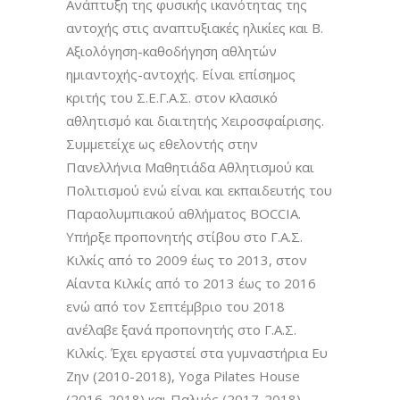
Ανάπτυξη της φυσικής ικανότητας της
αντοχής στις αναπτυξιακές ηλικίες και Β.
Αξιολόγηση-καθοδήγηση αθλητών
ημιαντοχής-αντοχής.
Είναι επίσημος
κριτής του Σ.Ε.Γ.Α.Σ. στον κλασικό
αθλητισμό και διαιτητής Χειροσφαίρισης.
Συμμετείχε ως εθελοντής στην
Πανελλήνια Μαθητιάδα Αθλητισμού και
Πολιτισμού ενώ είναι και εκπαιδευτής του
Παραολυμπιακού αθλήματος BOCCIA.
Υπήρξε προπονητής στίβου στο Γ.Α.Σ.
Κιλκίς από το 2009 έως το 2013, στον
Αίαντα Κιλκίς από το 2013 έως το 2016
ενώ από τον Σεπτέμβριο του 2018
ανέλαβε ξανά προπονητής στο Γ.Α.Σ.
Κιλκίς.
Έχει εργαστεί στα γυμναστήρια Ευ
Ζην (2010-2018), Yoga Pilates House
(2016-2018) και Παλμός (2017-2018)