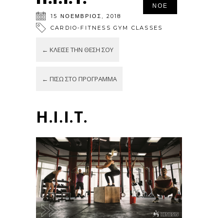
ΝΟΈ
15
ΝΟΈΜΒΡΙΟΣ
,
2018
CARDIO-FITNESS
GYM CLASSES
← ΚΛΕΊΣΕ ΤΗΝ ΘΈΣΗ ΣΟΥ
← ΠΊΣΩ ΣΤΟ ΠΡΌΓΡΑΜΜΑ
H.I.I.T.