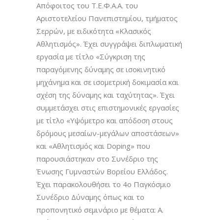
Απόφοιτος του Τ.Ε.Φ.Α.Α. του
Αριστοτελείου Πανεπιστημίου, τμήματος
Σερρών, με ειδικότητα «Κλασικός
Αθλητισμός».
Έχει συγγράψει διπλωματική
εργασία με τίτλο «Σύγκριση της
παραγόμενης δύναμης σε ισοκινητικό
μηχάνημα και σε ισομετρική δοκιμασία και
σχέση της δύναμης και ταχύτητας».
Έχει
συμμετάσχει στις επιστημονικές εργασίες
με τίτλο «Υψόμετρο και απόδοση στους
δρόμους μεσαίων-μεγάλων αποστάσεων»
και «Αθλητισμός και Doping» που
παρουσιάστηκαν στο Συνέδριο της
Ένωσης Γυμναστών Βορείου Ελλάδος.
Έχει παρακολουθήσει το 4ο Παγκόσμιο
Συνέδριο Δύναμης όπως και το
προπονητικό σεμινάριο με θέματα: Α.