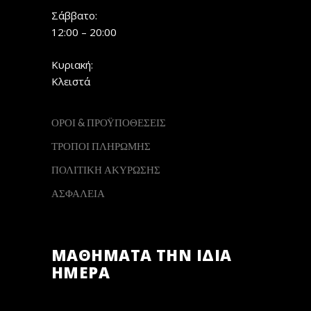
Σάββατο:
12:00 – 20:00
Κυριακή:
Κλειστά
ΟΡΟΙ & ΠΡΟΫΠΟΘΕΣΕΙΣ
ΤΡΟΠΟΙ ΠΛΗΡΩΜΗΣ
ΠΟΛΙΤΙΚΗ ΑΚΥΡΩΣΗΣ
ΑΣΦΑΛΕΙΑ
ΜΑΘΗΜΑΤΑ ΤΗΝ ΙΔΙΑ
ΗΜΕΡΑ