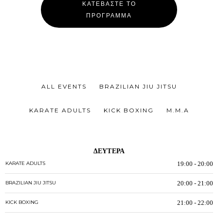
ΚΑΤΕΒΑΣΤΕ ΤΟ
ΠΡΟΓΡΑΜΜΑ
ALL EVENTS
BRAZILIAN JIU JITSU
KARATE ADULTS
KICK BOXING
M.M.A
ΔΕΥΤΕΡΑ
KARATE ADULTS
19:00
-
20:00
BRAZILIAN JIU JITSU
20:00
-
21:00
KICK BOXING
21:00
-
22:00