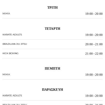
ΤΡΙΤΗ
M.M.A
19:00
-
20:00
ΤΕΤΑΡΤΗ
KARATE ADULTS
19:00
-
20:00
BRAZILIAN JIU JITSU
20:00
-
21:00
KICK BOXING
21:00
-
22:00
ΠΕΜΠΤΗ
M.M.A
19:00
-
20:00
ΠΑΡΑΣΚΕΥΗ
KARATE ADULTS
19:00
-
20:00
BRAZILIAN JIU JITSU