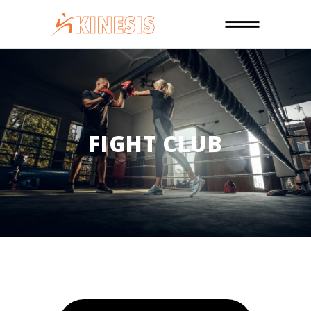
FIGHT CLUB