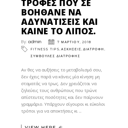
ΤΡΟΦΈΣ ΠΟΥ ΣΕ
ΒΟΗΘΆΝΕ ΝΑ
ΑΔΥΝΑΤΊΣΕΙΣ ΚΑΙ
ΚΑΊΝΕ ΤΟ ΛΊΠΟΣ.
By:
admin
7 ΜΑΡΤΊΟΥ, 2018
,
,
,
FITNESS TIPS
ΑΣΚΗΣΕΙΣ
ΔΙΑΤΡΟΦΗ
ΣΥΜΒΟΥΛΕΣ ΔΙΑΤΡΟΦΗΣ
Αν θες να αυξήσεις το μεταβολισμό σου,
δεν έχεις παρά να κάνεις μία κίνηση: μη
σταματάς να τρως. Δεν χρειάζεται να
ζηλεύεις τους ανθρώπους που τρώνε
απίστευτες ποσότητες και δεν παίρνουν
γραμμάριο. Υπάρχουν σίγουροι κι εύκολοι
τρόποι για να αποκτήσεις κι
VIEW HERE