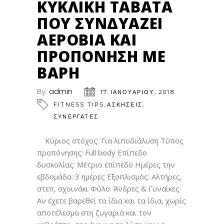
ΚΥΚΛΙΚΉ TABATA
ΠΟΥ ΣΥΝΔΥΆΖΕΙ
ΑΕΡΌΒΙΑ ΚΑΙ
ΠΡΟΠΌΝΗΣΗ ΜΕ
ΒΆΡΗ
By:
admin
17 ΙΑΝΟΥΑΡΊΟΥ, 2018
,
,
FITNESS TIPS
ΑΣΚΗΣΕΙΣ
ΣΥΝΕΡΓΑΤΕΣ
Κύριος στόχος: Για λιποδιάλυση Τύπος
προπόνησης: Full body Επίπεδο
δυσκολίας: Μέτριο επίπεδο Ημέρες την
εβδομάδα: 3 ημέρες Εξοπλισμός: Αλτήρες,
στεπ, σχοινάκι Φύλο: Άνδρες & Γυναίκες
Αν έχετε βαρεθεί τα ίδια και τα ίδια, χωρίς
αποτέλεσμα στη ζυγαριά και τον