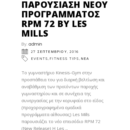
ΠΑΡΟΥΣΊΑΣΗ ΝΈΟΥ
ΠΡΟΓΡΆΜΜΑΤΟΣ
RPM 72 BY LES
MILLS
By:
admin
27 ΣΕΠΤΕΜΒΡΊΟΥ, 2016
,
,
EVENTS
FITNESS TIPS
ΝΕΑ
Το γυμναστήριο Kinesis-Gym στην
προσπάθεια του για διαρκή βελτίωση και
αναβάθμιση των προϊόντων παροχής
γυμναστηρίου και σε συνέχεια της
συνεργασίας με την κορυφαία στο είδος
(προχορογραφημένα ομαδικά
προγράμματα αίθουσας) Les Mills
παρουσιάζει το νέο επεισόδιο RPM 72
(New Release) Η Les