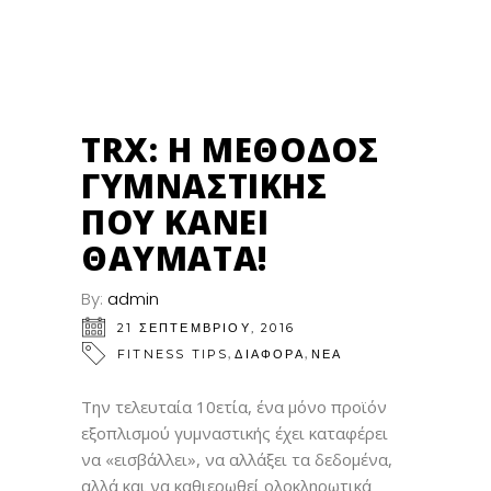
21
ΣΕΠ
TRX: Η ΜΈΘΟΔΟΣ
ΓΥΜΝΑΣΤΙΚΉΣ
ΠΟΥ ΚΆΝΕΙ
ΘΑΎΜΑΤΑ!
By:
admin
21 ΣΕΠΤΕΜΒΡΊΟΥ, 2016
,
,
FITNESS TIPS
ΔΙΑΦΟΡΑ
ΝΕΑ
Την τελευταία 10ετία, ένα μόνο προϊόν
εξοπλισμού γυμναστικής έχει καταφέρει
να «εισβάλλει», να αλλάξει τα δεδομένα,
αλλά και να καθιερωθεί ολοκληρωτικά