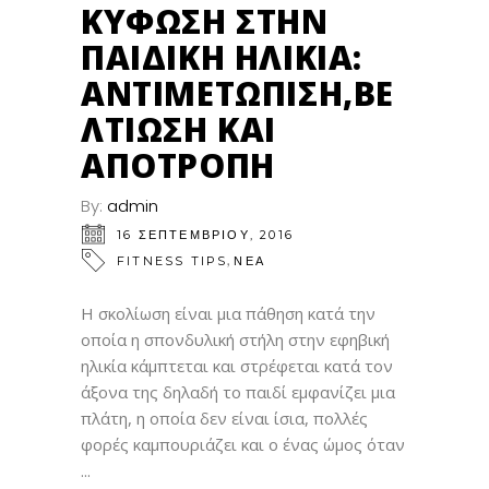
ΚΎΦΩΣΗ ΣΤΗΝ
ΠΑΙΔΙΚΉ ΗΛΙΚΊΑ:
ΑΝΤΙΜΕΤΏΠΙΣΗ,ΒΕ
ΛΤΊΩΣΗ ΚΑΙ
ΑΠΟΤΡΟΠΉ
By:
admin
16 ΣΕΠΤΕΜΒΡΊΟΥ, 2016
,
FITNESS TIPS
ΝΕΑ
Η σκολίωση είναι μια πάθηση κατά την
οποία η σπονδυλική στήλη στην εφηβική
ηλικία κάμπτεται και στρέφεται κατά τον
άξονα της δηλαδή το παιδί εμφανίζει μια
πλάτη, η οποία δεν είναι ίσια, πολλές
φορές καμπουριάζει και ο ένας ώμος όταν