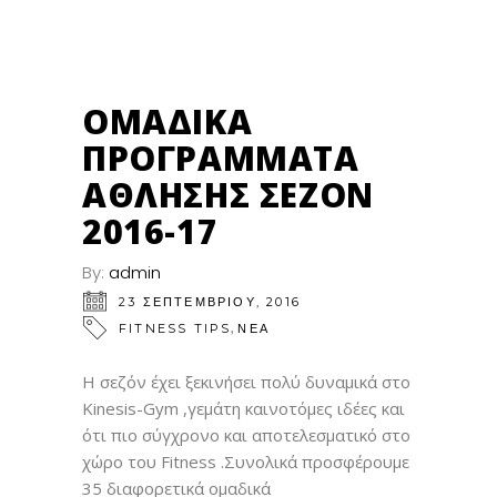
23
ΣΕΠ
ΟΜΑΔΙΚΆ
ΠΡΟΓΡΆΜΜΑΤΑ
ΆΘΛΗΣΗΣ ΣΕΖΌΝ
2016-17
By:
admin
23 ΣΕΠΤΕΜΒΡΊΟΥ, 2016
,
FITNESS TIPS
ΝΕΑ
Η σεζόν έχει ξεκινήσει πολύ δυναμικά στο
Kinesis-Gym ,γεμάτη καινοτόμες ιδέες και
ότι πιο σύγχρονο και αποτελεσματικό στο
χώρο του Fitness .Συνολικά προσφέρουμε
35 διαφορετικά ομαδικά