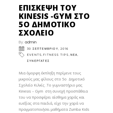
ΣΕΠ
ΕΠΊΣΚΕΨΗ ΤΟΥ
KINESIS -GYM ΣΤΟ
5Ο ΔΗΜΟΤΙΚΌ
ΣΧΟΛΕΊΟ
By:
admin
30 ΣΕΠΤΕΜΒΡΊΟΥ, 2016
,
,
,
EVENTS
FITNESS TIPS
ΝΕΑ
ΣΥΝΕΡΓΑΤΕΣ
Μια όμορφη έκπληξη περίμενε τους
μικρούς μας φίλους στο 5ο Δημοτικό
Σχολείο Κιλκίς .Το γυμναστήριο μας
Kinesis – Gym στη συνεχή προσπάθεια
του να προσφέρει αίσθημα χαράς και
ευεξίας στα παιδιά, είχε την χαρά να
πραγματοποιήσει μαθήματα Zumba Kids