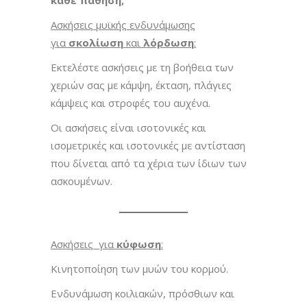
Ασκήσεις μυϊκής ενδυνάμωσης
για
σκολίωση
και
λόρδωση
:
Εκτελέστε ασκήσεις με τη βοήθεια των
χεριών σας με κάμψη, έκταση, πλάγιες
κάμψεις και στροφές του αυχένα.
Οι ασκήσεις είναι ισοτονικές και
ισομετρικές και ισοτονικές με αντίσταση
που δίνεται από τα χέρια των ίδιων των
ασκουμένων.
Ασκήσεις για
κύφωση
:
Κινητοποίηση των μυών του κορμού.
Ενδυνάμωση κοιλιακών, πρόσθιων και