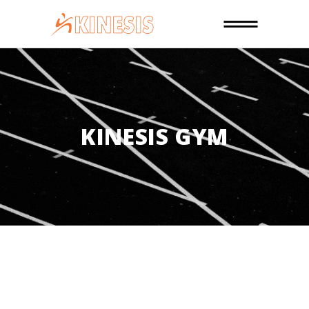
KINESIS GYM