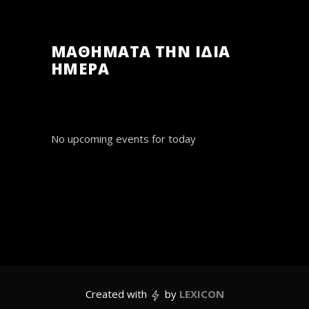
ΜΑΘΗΜΑΤΑ ΤΗΝ ΙΔΙΑ
ΗΜΕΡΑ
No upcoming events for today
Created with
by
LEXICON