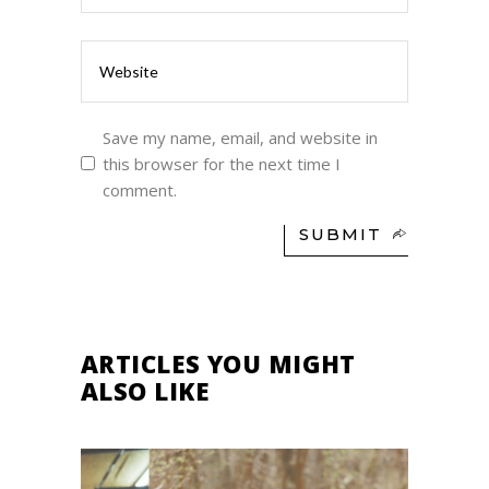
Save my name, email, and website in
this browser for the next time I
comment.
SUBMIT
ARTICLES YOU MIGHT
ALSO LIKE