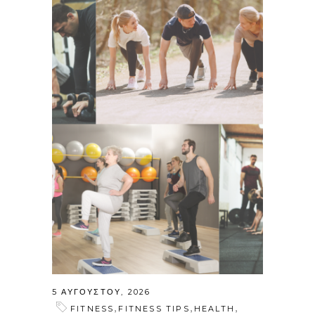
5 ΑΥΓΟΎΣΤΟΥ, 2026
,
,
,
FITNESS
FITNESS TIPS
HEALTH