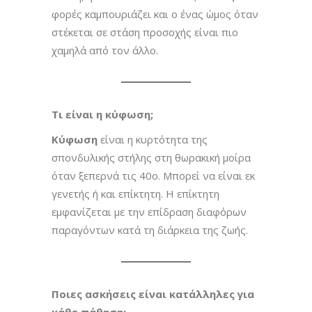
φορές καμπουριάζει και ο ένας ώμος όταν
στέκεται σε στάση προσοχής είναι πιο
χαμηλά από τον άλλο.
Τι είναι η κύφωση;
Κύφωση
είναι η κυρτότητα της
σπονδυλικής στήλης στη θωρακική μοίρα
όταν ξεπερνά τις 40ο. Μπορεί να είναι εκ
γενετής ή και επίκτητη. Η επίκτητη
εμφανίζεται με την επίδραση διαφόρων
παραγόντων κατά τη διάρκεια της ζωής.
Ποιες ασκήσεις είναι κατάλληλες για
κάθε πάθηση;