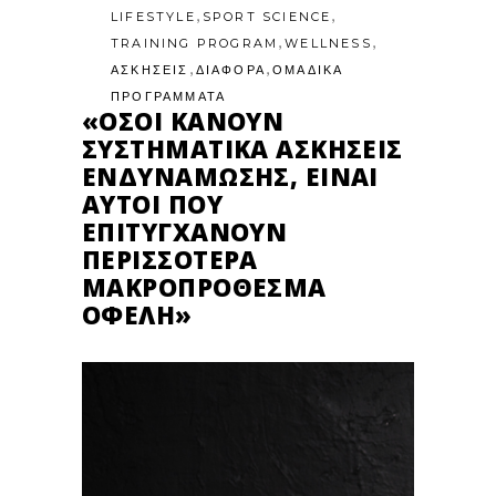
,
,
LIFESTYLE
SPORT SCIENCE
,
,
TRAINING PROGRAM
WELLNESS
,
,
ΑΣΚΗΣΕΙΣ
ΔΙΑΦΟΡΑ
ΟΜΑΔΙΚΑ
ΠΡΟΓΡΑΜΜΑΤΑ
«ΌΣΟΙ ΚΆΝΟΥΝ
ΣΥΣΤΗΜΑΤΙΚΆ ΑΣΚΉΣΕΙΣ
ΕΝΔΥΝΆΜΩΣΗΣ, ΕΊΝΑΙ
ΑΥΤΟΊ ΠΟΥ
ΕΠΙΤΥΓΧΆΝΟΥΝ
ΠΕΡΙΣΣΌΤΕΡΑ
ΜΑΚΡΟΠΡΌΘΕΣΜΑ
ΟΦΈΛΗ»