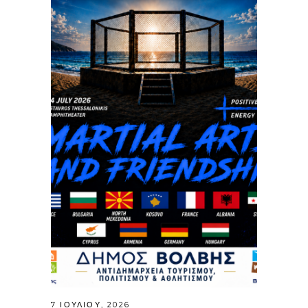
7 ΙΟΥΛΊΟΥ, 2026