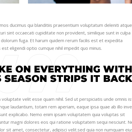
imos ducimus qui blanditiis praesentium voluptatum deleniti atque
i sint occaecati cupiditate non provident, similique sunt in culpa 
et dolorum fuga. Et harum quidem rerum facilis est et expedita
 est eligendi optio cumque nihil impedit quo minus.
KE ON EVERYTHING WIT
 SEASON STRIPS IT BACK
voluptate velit esse quam nihil. Sed ut perspiciatis unde omnis is
mque laudantium, totam rem aperiam, eaque ipsa quae ab illo inv
a sunt explicabo. Nemo enim ipsam voluptatem quia voluptas sit
uuntur magni dolores eos qui ratione voluptatem sequi nesciunt. 
or sit amet, consectetur, adipisci velit.sed quia non numquam eiu