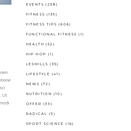
EVENTS
(238)
FITNESS
(139)
FITNESS TIPS
(606)
FUNCTIONAL FITNESS
(1)
HEALTH
(52)
HIP HOP
(1)
LESMILLS
(35)
enim
LIFESTYLE
(41)
atione
NEWS
(72)
sci
NUTRITION
(10)
. Ut
mmodi
OFFER
(39)
RADICAL
(3)
SPORT SCIENCE
(16)