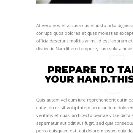
At vero eos et accusamus et iusto odio digniss
corrupti quos dolores et quas molestias exceptur
officia deserunt mollitia animi, id est laborum 
distinctio.Nam libero tempore, cum soluta nobis
PREPARE TO TA
YOUR HAND.THIS
Quis autem vel eum iure reprehenderit qui in ea 
natus error sit voluptatem accusantium dolore
veritatis et quasi architecto beatae vitae dict
aspernatur aut odit aut fugit, sed quia conseq
porro quisquam est, qui dolorem ipsum quia dol