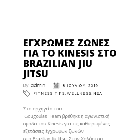
08
ΙΟΎΛ
ΈΓΧΡΩΜΕΣ ΖΏΝΕΣ
ΓΙΑ ΤΟ KINESIS ΣΤΟ
BRAZILIAN JIU
JITSU
By:
admin
8 ΙΟΥΛΊΟΥ, 2019
,
,
FITNESS TIPS
WELLNESS
ΝΕΑ
Στο αρχηγείο του
Gougoulas Team βρέθηκε η αγωνιστική
ομάδα του Kinesis για τις καθιερωμένες
εξετάσεις έγχρωμων ζωνών
στο Brazilian Jiu Jitsu. Στην Xαλάστρα