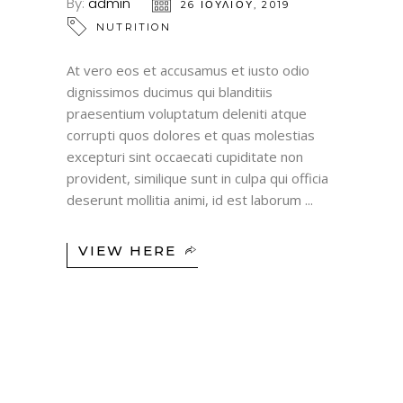
By:
admin
26 ΙΟΥΛΊΟΥ, 2019
NUTRITION
At vero eos et accusamus et iusto odio
dignissimos ducimus qui blanditiis
praesentium voluptatum deleniti atque
corrupti quos dolores et quas molestias
excepturi sint occaecati cupiditate non
provident, similique sunt in culpa qui officia
deserunt mollitia animi, id est laborum
VIEW HERE