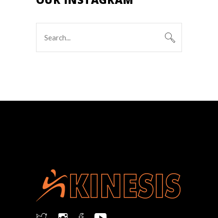
Search
for: