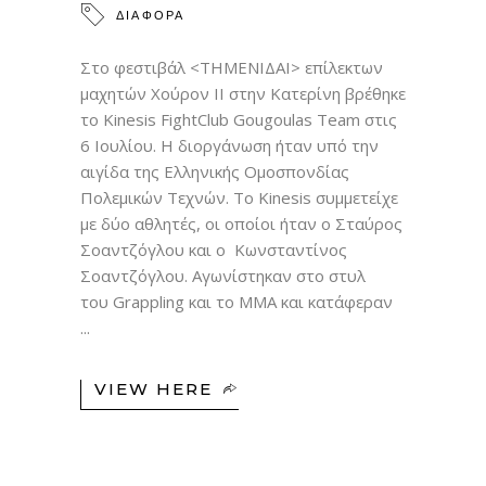
ΔΙΑΦΟΡΑ
Στο φεστιβάλ <ΤΗΜΕΝΙΔΑΙ> επίλεκτων
μαχητών Χούρον II στην Κατερίνη βρέθηκε
το Kinesis FightClub Gougoulas Team στις
6 Ιουλίου. Η διοργάνωση ήταν υπό την
αιγίδα της Ελληνικής Ομοσπονδίας
Πολεμικών Τεχνών. Το Kinesis συμμετείχε
με δύο αθλητές, οι οποίοι ήταν ο Σταύρος
Σοαντζόγλου και ο Κωνσταντίνος
Σοαντζόγλου. Αγωνίστηκαν στο στυλ
του Grappling και το MMA και κατάφεραν
VIEW HERE