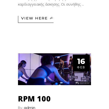
καρδιαγγειακής άσκησης. Οι συνήθης
VIEW HERE
16
ΦΕΒ
RPM 100
By:
admin