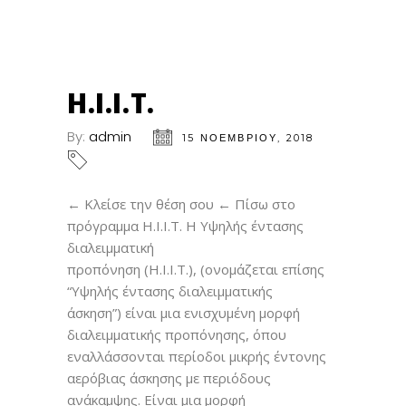
15
ΝΟΈ
H.I.I.T.
By:
admin
15 ΝΟΕΜΒΡΊΟΥ, 2018
← Κλείσε την θέση σου ← Πίσω στο
πρόγραμμα H.I.I.T. Η Υψηλής έντασης
διαλειμματική
προπόνηση (H.I.I.T.), (ονομάζεται επίσης
“Yψηλής έντασης διαλειμματικής
άσκηση”) είναι μια ενισχυμένη μορφή
διαλειμματικής προπόνησης, όπου
εναλλάσσονται περίοδοι μικρής έντονης
αερόβιας άσκησης με περιόδους
ανάκαμψης. Είναι μια μορφή