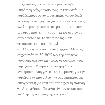
τους οποίους οι καπνιστές έχουν συνήθως
μικρότερη ενέργεια από τους μη καπνιστές. Για
παράδειγμα, ο οργανισμός πρέπει να συνδυάζει τη
γλυκόζη με το οξυγόνο για να παράγει ενέργεια,
αλλά το μονοξείδιο του άνθρακα του καπνού του
τσιγάρου μειώνει την ποσότητα του οξυγόνου
στον οργανισμό. Το αποτέλεσμα; Είστε
περισσότερο κουρασμένοι…!
Αξιολογήστε τον τρόπο ζωής σας: Μελέτες
δείχνουν ότι το 50-80% των περιπτώσεων
κούρασης οφείλονται κυρίως σε ψυχολογικούς
παράγοντες. Μπορεί να είναι χρήσιμο να
αναζητήσετε επαγγελματικές συμβουλές για την
καριέρα ή τα επαγγελματικά σας ζητήματα, την
οικογένεια, ή για κάτι που σας ρίχνει τη διάθεση…
Διασκεδάστε : Το γέλιο είναι ένας από τους
καλύτερους ενισχυτές της ενέργειας!