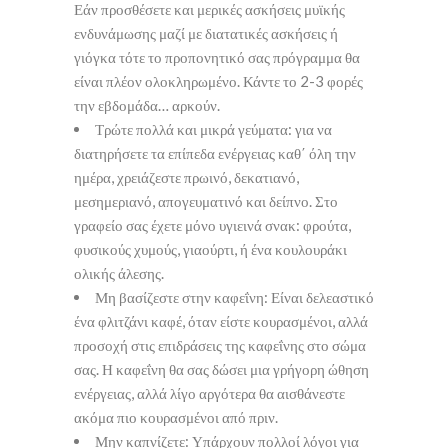
Εάν προσθέσετε και μερικές ασκήσεις μυϊκής
ενδυνάμωσης μαζί με διατατικές ασκήσεις ή
γιόγκα τότε το προπονητικό σας πρόγραμμα θα
είναι πλέον ολοκληρωμένο. Κάντε το 2-3 φορές
την εβδομάδα… αρκούν.
Τρώτε πολλά και μικρά γεύματα: για να
διατηρήσετε τα επίπεδα ενέργειας καθ΄ όλη την
ημέρα, χρειάζεστε πρωινό, δεκατιανό,
μεσημεριανό, απογευματινό και δείπνο. Στο
γραφείο σας έχετε μόνο υγιεινά σνακ: φρούτα,
φυσικούς χυμούς, γιαούρτι, ή ένα κουλουράκι
ολικής άλεσης.
Μη βασίζεστε στην καφεΐνη: Είναι δελεαστικό
ένα φλιτζάνι καφέ, όταν είστε κουρασμένοι, αλλά
προσοχή στις επιδράσεις της καφεΐνης στο σώμα
σας. Η καφεΐνη θα σας δώσει μια γρήγορη ώθηση
ενέργειας, αλλά λίγο αργότερα θα αισθάνεστε
ακόμα πιο κουρασμένοι από πριν.
Μην καπνίζετε: Υπάρχουν πολλοί λόγοι για