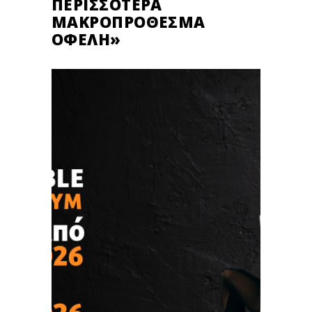
ΠΕΡΙΣΣΌΤΕΡΑ
ΜΑΚΡΟΠΡΌΘΕΣΜΑ
ΟΦΈΛΗ»