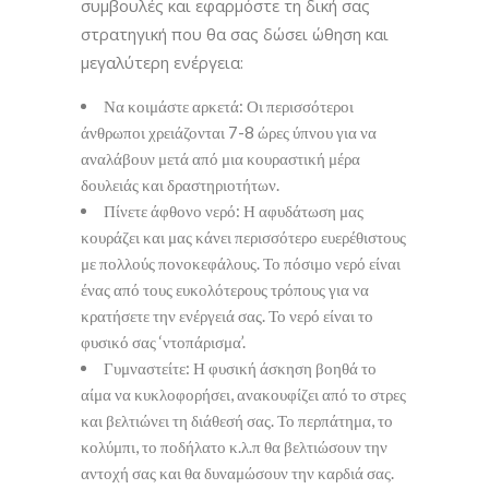
συμβουλές και εφαρμόστε τη δική σας
στρατηγική που θα σας δώσει ώθηση και
μεγαλύτερη ενέργεια:
Να κοιμάστε αρκετά: Οι περισσότεροι
άνθρωποι χρειάζονται 7-8 ώρες ύπνου για να
αναλάβουν μετά από μια κουραστική μέρα
δουλειάς και δραστηριοτήτων.
Πίνετε άφθονο νερό: Η αφυδάτωση μας
κουράζει και μας κάνει περισσότερο ευερέθιστους
με πολλούς πονοκεφάλους. Το πόσιμο νερό είναι
ένας από τους ευκολότερους τρόπους για να
κρατήσετε την ενέργειά σας. Το νερό είναι το
φυσικό σας ‘ντοπάρισμα’.
Γυμναστείτε: Η φυσική άσκηση βοηθά το
αίμα να κυκλοφορήσει, ανακουφίζει από το στρες
και βελτιώνει τη διάθεσή σας. Το περπάτημα, το
κολύμπι, το ποδήλατο κ.λ.π θα βελτιώσουν την
αντοχή σας και θα δυναμώσουν την καρδιά σας.