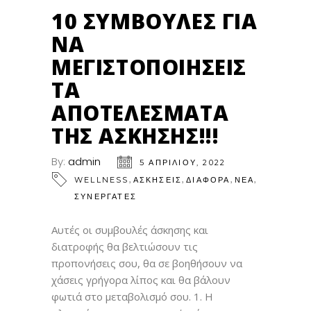
ΑΠΡ
10 ΣΥΜΒΟΥΛΈΣ ΓΙΑ
ΝΑ
ΜΕΓΙΣΤΟΠΟΙΉΣΕΙΣ
ΤΑ
ΑΠΟΤΕΛΈΣΜΑΤΑ
ΤΗΣ ΆΣΚΗΣΗΣ!!!
By:
admin
5 ΑΠΡΙΛΊΟΥ, 2022
,
,
,
,
WELLNESS
ΑΣΚΗΣΕΙΣ
ΔΙΑΦΟΡΑ
ΝΕΑ
ΣΥΝΕΡΓΑΤΕΣ
Αυτές οι συμβουλές άσκησης και
διατροφής θα βελτιώσουν τις
προπονήσεις σου, θα σε βοηθήσουν να
χάσεις γρήγορα λίπος και θα βάλουν
φωτιά στο μεταβολισμό σου. 1. Η