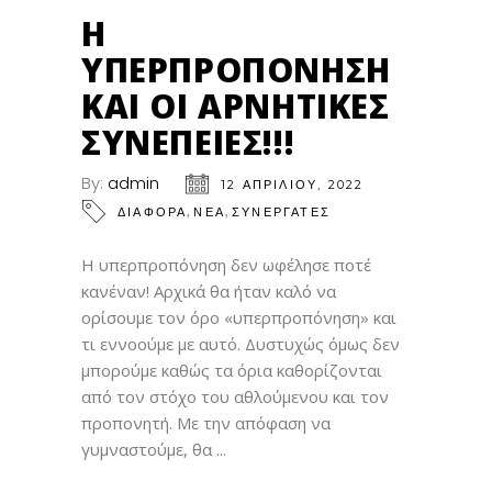
ΑΠΡ
Η
ΥΠΕΡΠΡΟΠΌΝΗΣΗ
ΚΑΙ ΟΙ ΑΡΝΗΤΙΚΈΣ
ΣΥΝΈΠΕΙΕΣ!!!
By:
admin
12 ΑΠΡΙΛΊΟΥ, 2022
,
,
ΔΙΑΦΟΡΑ
ΝΕΑ
ΣΥΝΕΡΓΑΤΕΣ
Η υπερπροπόνηση δεν ωφέλησε ποτέ
κανέναν! Αρχικά θα ήταν καλό να
ορίσουμε τον όρο «υπερπροπόνηση» και
τι εννοούμε με αυτό. Δυστυχώς όμως δεν
μπορούμε καθώς τα όρια καθορίζονται
από τον στόχο του αθλούμενου και τον
προπονητή. Με την απόφαση να
γυμναστούμε, θα