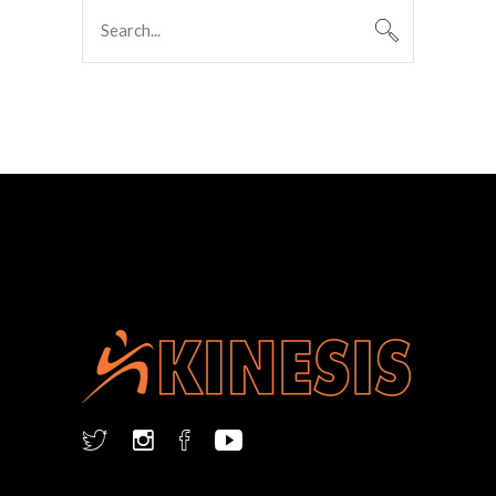
Search
for: