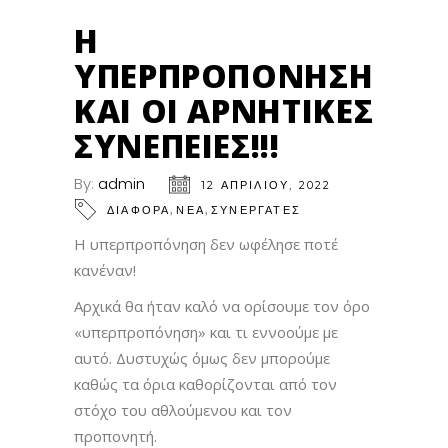
Η
ΥΠΕΡΠΡΟΠΌΝΗΣΗ
ΚΑΙ ΟΙ ΑΡΝΗΤΙΚΈΣ
ΣΥΝΈΠΕΙΕΣ!!!
By:
admin
12 ΑΠΡΙΛΊΟΥ, 2022
,
,
ΔΙΑΦΟΡΑ
ΝΕΑ
ΣΥΝΕΡΓΑΤΕΣ
Η υπερπροπόνηση δεν ωφέλησε ποτέ
κανέναν!
Αρχικά θα ήταν καλό να ορίσουμε τον όρο
«υπερπροπόνηση» και τι εννοούμε με
αυτό. Δυστυχώς όμως δεν μπορούμε
καθώς τα όρια καθορίζονται από τον
στόχο του αθλούμενου και τον
προπονητή.