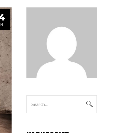
4
ΑΝ
Search
for: