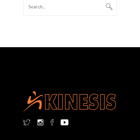
Search
for: