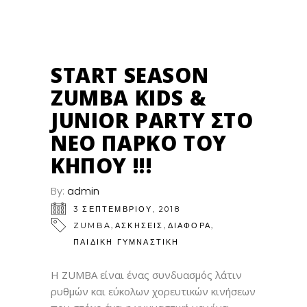
03
ΣΕΠ
START SEASON
ZUMBA KIDS &
JUNIOR PARTY ΣΤΟ
ΝΈΟ ΠΆΡΚΟ ΤΟΥ
ΚΉΠΟΥ !!!
By:
admin
3 ΣΕΠΤΕΜΒΡΊΟΥ, 2018
,
,
,
ZUMBA
ΑΣΚΗΣΕΙΣ
ΔΙΑΦΟΡΑ
ΠΑΙΔΙΚΉ ΓΥΜΝΑΣΤΙΚΉ
Η ZUMBA είναι ένας συνδυασμός λάτιν
ρυθμών και εύκολων χορευτικών κινήσεων