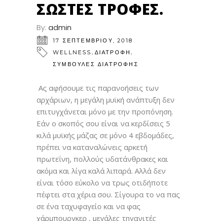
ΣΩΣΤΈΣ ΤΡΟΦΈΣ.
By:
admin
17 ΣΕΠΤΕΜΒΡΊΟΥ, 2018
,
,
WELLNESS
ΔΙΑΤΡΟΦΗ
ΣΥΜΒΟΥΛΕΣ ΔΙΑΤΡΟΦΗΣ
Ας αφήσουμε τις παρανοήσεις των
αρχάριων, η μεγάλη μυϊκή ανάπτυξη δεν
επιτυγχάνεται μόνο με την προπόνηση.
Εάν ο σκοπός σου είναι να κερδίσεις 5
κιλά μυϊκής μάζας σε μόνο 4 εβδομάδες,
πρέπει να καταναλώνεις αρκετή
πρωτεΐνη, πολλούς υδατάνθρακες και
ακόμα και λίγα καλά λιπαρά. Αλλά δεν
είναι τόσο εύκολο να τρως οτιδήποτε
πέφτει στα χέρια σου. Σίγουρα το να πας
σε ένα ταχυφαγείο και να φας
χάρμπουργκερ , μεγάλες τηγανιτές