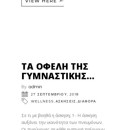
VIEW HERE
27
ΣΕΠ
ΤΑ ΟΦΈΛΗ ΤΗΣ
ΓΥΜΝΑΣΤΙΚΉΣ…
By:
admin
27 ΣΕΠΤΕΜΒΡΊΟΥ, 2018
,
,
WELLNESS
ΑΣΚΗΣΕΙΣ
ΔΙΑΦΟΡΑ
Σε τι με βοηθά η άσκηση; 1- Η άσκηση
αυξάνει την ικανότητα των πνευμόνων.
Οι πνεύμονες σε κάθε εισπνοή παίρνουν