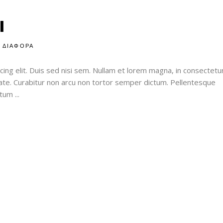
I
ΔΙΑΦΟΡΑ
ing elit. Duis sed nisi sem. Nullam et lorem magna, in consectetu
utate. Curabitur non arcu non tortor semper dictum. Pellentesque
entum