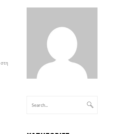
 στη
Search
for: