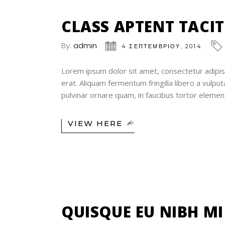
04
ΣΕΠ
CLASS APTENT TACIT
By:
admin
4 ΣΕΠΤΕΜΒΡΊΟΥ, 2014
Lorem ipsum dolor sit amet, consectetur adipisc
erat. Aliquam fermentum fringilla libero a vulp
pulvinar ornare quam, in faucibus tortor elem
VIEW HERE
04
ΣΕΠ
QUISQUE EU NIBH MI