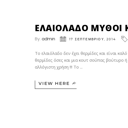
17
ΣΕΠ
ΕΛΑΙΟΛΑΔΟ ΜΥΘΟΙ Κ
By:
admin
17 ΣΕΠΤΕΜΒΡΊΟΥ, 2014
Το ελαιόλαδο δεν έχει θερμίδες και είναι καλό
θερμίδες όσες και μια κουτ σούπας βούτυρο ή 
αλλόγιστη χρήση !!! Το
VIEW HERE
04