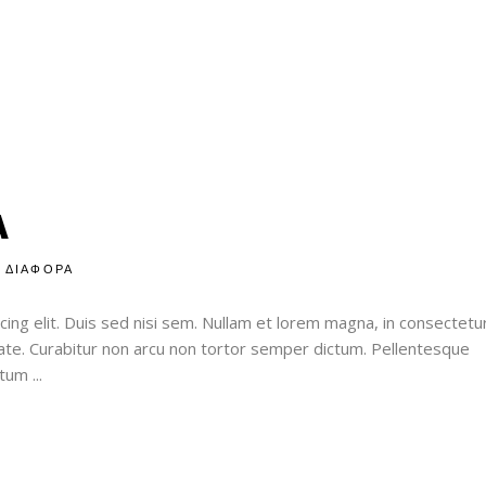
A
ΔΙΑΦΟΡΑ
ing elit. Duis sed nisi sem. Nullam et lorem magna, in consectetu
utate. Curabitur non arcu non tortor semper dictum. Pellentesque
entum