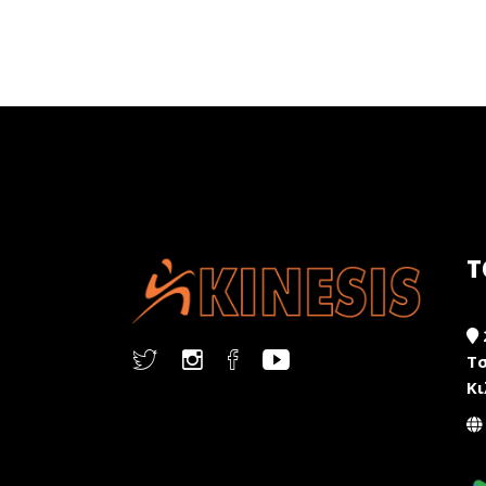
Τ
Τσ
Κι