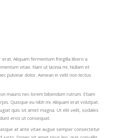
erat. Aliquam fermentum fringilla libero a
ementum vitae. Nam ut lacinia mi. Nullam et
ec pulvinar dolor. Aenean in velit non lectus
m non mauris nec lorem bibendum rutrum. Etiam
urpis. Quisque eu nibh mi. Aliquam erat volutpat.
ugiat quis sit amet magna. Ut elit velit, sodales
idunt eros ut consequat.
. Quisque at ante vitae augue semper consectetur
 justo. Donec sit amet risus leo, quis convallis