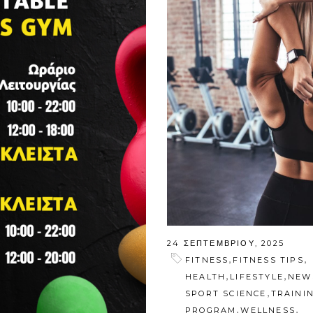
24 ΣΕΠΤΕΜΒΡΊΟΥ, 2025
,
,
FITNESS
FITNESS TIPS
,
,
HEALTH
LIFESTYLE
NEW
,
SPORT SCIENCE
TRAINI
,
,
PROGRAM
WELLNESS