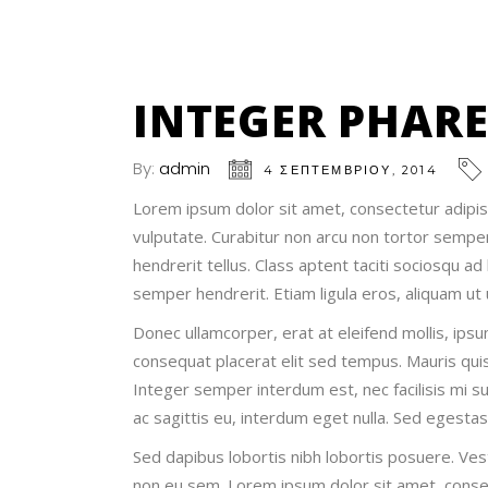
INTEGER PHAR
By:
admin
4 ΣΕΠΤΕΜΒΡΊΟΥ, 2014
Lorem ipsum dolor sit amet, consectetur adipisci
vulputate. Curabitur non arcu non tortor semper
hendrerit tellus. Class aptent taciti sociosqu a
semper hendrerit. Etiam ligula eros, aliquam ut u
Donec ullamcorper, erat at eleifend mollis, ips
consequat placerat elit sed tempus. Mauris quis 
Integer semper interdum est, nec facilisis mi sus
ac sagittis eu, interdum eget nulla. Sed egesta
Sed dapibus lobortis nibh lobortis posuere. Ves
non eu sem. Lorem ipsum dolor sit amet, consecte