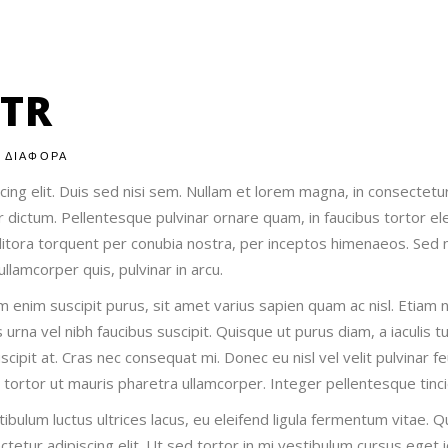
ETR
ΔΙΑΦΟΡΑ
ng elit. Duis sed nisi sem. Nullam et lorem magna, in consectetur 
 dictum. Pellentesque pulvinar ornare quam, in faucibus tortor el
d litora torquent per conubia nostra, per inceptos himenaeos. Sed n
llamcorper quis, pulvinar in arcu.
um enim suscipit purus, sit amet varius sapien quam ac nisl. Etia
urna vel nibh faucibus suscipit. Quisque ut purus diam, a iaculis t
cipit at. Cras nec consequat mi. Donec eu nisl vel velit pulvinar fe
s tortor ut mauris pharetra ullamcorper. Integer pellentesque tinc
tibulum luctus ultrices lacus, eu eleifend ligula fermentum vitae
tur adipiscing elit. Ut sed tortor in mi vestibulum cursus eget id