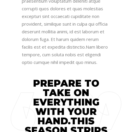
praesentium voluptatum deleniti atque
corrupti quos dolores et quas molestias
excepturi sint occaecati cupiditate non
provident, similique sunt in culpa qui officia
deserunt mollitia animi, id est laborum et
dolorum fuga. Et harum quidem rerum
facilis est et expedita distinctio.Nam libero
tempore, cum soluta nobis est eligendi
optio cumque nihil impedit quo minus.
PREPARE TO
TAKE ON
EVERYTHING
WITH YOUR
HAND.THIS
SEASON STRIPS