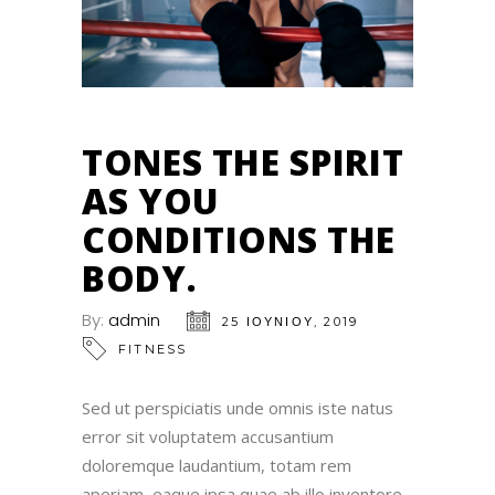
TONES THE SPIRIT
AS YOU
CONDITIONS THE
BODY.
By:
admin
25 ΙΟΥΝΊΟΥ, 2019
FITNESS
Sed ut perspiciatis unde omnis iste natus
error sit voluptatem accusantium
doloremque laudantium, totam rem
aperiam, eaque ipsa quae ab illo inventore