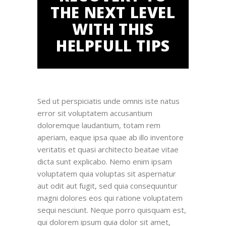
THE NEXT LEVEL
WITH THIS
HELPFULL TIPS
Sed ut perspiciatis unde omnis iste natus
error sit voluptatem accusantium
doloremque laudantium, totam rem
aperiam, eaque ipsa quae ab illo inventore
veritatis et quasi architecto beatae vitae
dicta sunt explicabo. Nemo enim ipsam
voluptatem quia voluptas sit aspernatur
aut odit aut fugit, sed quia consequuntur
magni dolores eos qui ratione voluptatem
sequi nesciunt. Neque porro quisquam est,
qui dolorem ipsum quia dolor sit amet,