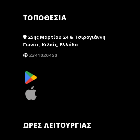
ΤΟΠΟΘΕΣΙΑ
25ης Μαρτίου 24 & Τσιρογιάννη
Γωνία , Κιλκίς, Ελλάδα
2341020450
ΏΡΕΣ ΛΕΙΤΟΥΡΓΊΑΣ