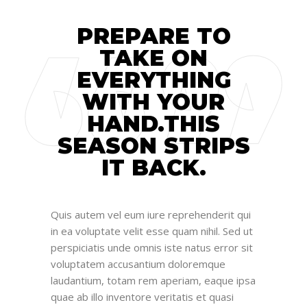
PREPARE TO
TAKE ON
EVERYTHING
WITH YOUR
HAND.THIS
SEASON STRIPS
IT BACK.
Quis autem vel eum iure reprehenderit qui
in ea voluptate velit esse quam nihil. Sed ut
perspiciatis unde omnis iste natus error sit
voluptatem accusantium doloremque
laudantium, totam rem aperiam, eaque ipsa
quae ab illo inventore veritatis et quasi