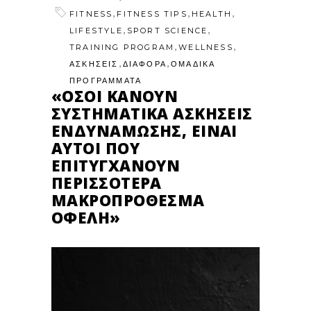
,
,
,
FITNESS
FITNESS TIPS
HEALTH
,
,
LIFESTYLE
SPORT SCIENCE
,
,
TRAINING PROGRAM
WELLNESS
,
,
ΑΣΚΗΣΕΙΣ
ΔΙΑΦΟΡΑ
ΟΜΑΔΙΚΑ
ΠΡΟΓΡΑΜΜΑΤΑ
«ΌΣΟΙ ΚΆΝΟΥΝ
ΣΥΣΤΗΜΑΤΙΚΆ ΑΣΚΉΣΕΙΣ
ΕΝΔΥΝΆΜΩΣΗΣ, ΕΊΝΑΙ
ΑΥΤΟΊ ΠΟΥ
ΕΠΙΤΥΓΧΆΝΟΥΝ
ΠΕΡΙΣΣΌΤΕΡΑ
ΜΑΚΡΟΠΡΌΘΕΣΜΑ
ΟΦΈΛΗ»