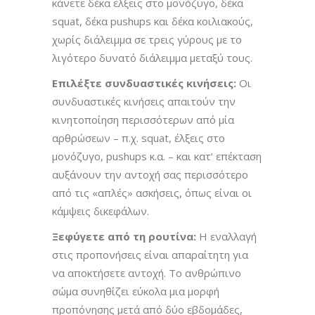
κάνετε δέκα έλξεις στο μονόζυγο, δέκα
squat, δέκα pushups και δέκα κοιλιακούς,
χωρίς διάλειμμα σε τρεις γύρους με το
λιγότερο δυνατό διάλειμμα μεταξύ τους.
Επιλέξτε συνδυαστικές κινήσεις:
Οι
συνδυαστικές κινήσεις απαιτούν την
κινητοποίηση περισσότερων από μία
αρθρώσεων – π.χ. squat, έλξεις στο
μονόζυγο, pushups κ.α. – και κατ’ επέκταση
αυξάνουν την αντοχή σας περισσότερο
από τις «απλές» ασκήσεις, όπως είναι οι
κάμψεις δικεφάλων.
Ξεφύγετε από τη ρουτίνα:
Η εναλλαγή
στις προπονήσεις είναι απαραίτητη για
να αποκτήσετε αντοχή. Το ανθρώπινο
σώμα συνηθίζει εύκολα μια μορφή
προπόνησης μετά από δύο εβδομάδες,