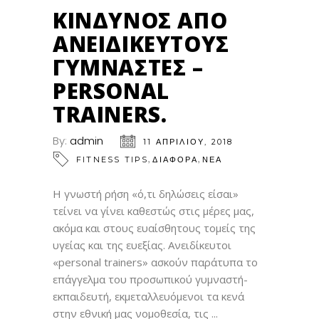
ΑΠΡ
ΚΊΝΔΥΝΟΣ ΑΠΌ
ΑΝΕΙΔΊΚΕΥΤΟΥΣ
ΓΥΜΝΑΣΤΈΣ –
PERSONAL
TRAINERS.
By:
admin
11 ΑΠΡΙΛΊΟΥ, 2018
,
,
FITNESS TIPS
ΔΙΑΦΟΡΑ
ΝΕΑ
Η γνωστή ρήση «ό,τι δηλώσεις είσαι»
τείνει να γίνει καθεστώς στις μέρες μας,
ακόμα και στους ευαίσθητους τομείς της
υγείας και της ευεξίας. Ανειδίκευτοι
«personal trainers» ασκούν παράτυπα το
επάγγελμα του προσωπικού γυμναστή-
εκπαιδευτή, εκμεταλλευόμενοι τα κενά
στην εθνική μας νομοθεσία, τις