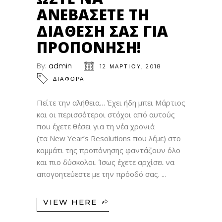
ΑΝΕΒΆΣΕΤΕ ΤΗ
ΔΙΆΘΕΣΉ ΣΑΣ ΓΙΑ
ΠΡΟΠΌΝΗΣΗ!
By:
admin
12 ΜΑΡΤΊΟΥ, 2018
ΔΙΑΦΟΡΑ
Πείτε την αλήθεια… Έχει ήδη μπει Μάρτιος
και οι περισσότεροι στόχοι από αυτούς
που έχετε θέσει για τη νέα χρονιά
(τα New Year’s Resolutions που λέμε) στο
κομμάτι της προπόνησης φαντάζουν όλο
και πιο δύσκολοι. Ίσως έχετε αρχίσει να
απογοητεύεστε με την πρόοδό σας.
VIEW HERE