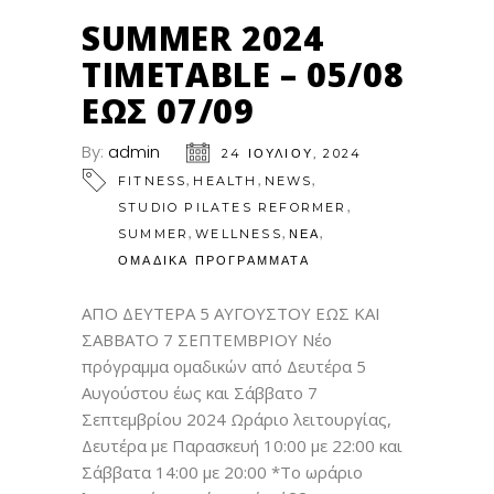
SUMMER 2024
TIMETABLE – 05/08
ΕΩΣ 07/09
By:
admin
24 ΙΟΥΛΊΟΥ, 2024
,
,
,
FITNESS
HEALTH
NEWS
,
STUDIO PILATES REFORMER
,
,
,
SUMMER
WELLNESS
ΝΕΑ
ΟΜΑΔΙΚΑ ΠΡΟΓΡΑΜΜΑΤΑ
ΑΠΟ ΔΕΥΤΕΡΑ 5 ΑΥΓΟΥΣΤΟΥ ΕΩΣ ΚΑΙ
ΣΑΒΒΑΤΟ 7 ΣΕΠΤΕΜΒΡΙΟΥ Νέο
πρόγραμμα ομαδικών από Δευτέρα 5
Αυγούστου έως και Σάββατο 7
Σεπτεμβρίου 2024 Ωράριο λειτουργίας,
Δευτέρα με Παρασκευή 10:00 με 22:00 και
Σάββατα 14:00 με 20:00 *Το ωράριο