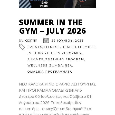
SUMMER IN THE
GYM – JULY 2026
By:
admin
29 ΙΟΥΝΊΟΥ, 2026
,
,
,
EVENTS
FITNESS
HEALTH
LESMILLS
,
,
STUDIO PILATES REFORMER
,
,
SUMMER
TRAINING PROGRAM
,
,
,
WELLNESS
ZUMBA
ΝΕΑ
ΟΜΑΔΙΚΑ ΠΡΟΓΡΑΜΜΑΤΑ
ΝΕΟ ΚΑΛΟΚΑΙΡΙΝΟ ΩΡΑΡΙΟ ΛΕΙΤΟΥΡΓΙΑΣ
ΚΑΙ ΠΡΟΓΡΑΜΜΑ ΟΜΑΔΙΚΩΝ! Από
Δευτέρα 06 Ιουλίου έως και Σάββατο 01
Αυγούστου 2026 Το καλοκαίρι δεν
σταματάμε… συνεχίζουμε δυναμικά! Στο
KINESIS GYM τα ομαδικά προγράμματα