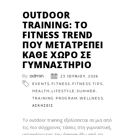
OUTDOOR
TRAINING: ΤΟ
FITNESS TREND
ΠΟΥ ΜΕΤΑΤΡΈΠΕΙ
ΚΆΘΕ ΧΏΡΟ ΣΕ
ΓΥΜΝΑΣΤΉΡΙΟ
By:
admin
23 ΙΟΥΝΊΟΥ, 2026
,
,
,
EVENTS
FITNESS
FITNESS TIPS
,
,
,
HEALTH
LIFESTYLE
SUMMER
,
,
TRAINING PROGRAM
WELLNESS
ΑΣΚΗΣΕΙΣ
Το outdoor training εξελίσσεται σε μια από
τις πιο σύγχρονες τάσεις στη γυμναστική,
μεταφέροντας την άσκηση έξω από τα