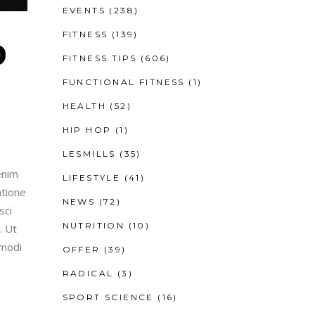
EVENTS
(238)
FITNESS
(139)
D
FITNESS TIPS
(606)
FUNCTIONAL FITNESS
(1)
HEALTH
(52)
HIP HOP
(1)
LESMILLS
(35)
enim
LIFESTYLE
(41)
atione
NEWS
(72)
sci
NUTRITION
(10)
. Ut
mmodi
OFFER
(39)
RADICAL
(3)
SPORT SCIENCE
(16)