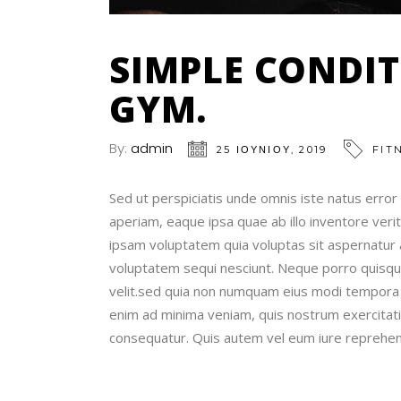
SIMPLE CONDI
GYM.
By:
admin
25 ΙΟΥΝΊΟΥ, 2019
FIT
Sed ut perspiciatis unde omnis iste natus err
aperiam, eaque ipsa quae ab illo inventore veri
ipsam voluptatem quia voluptas sit aspernatur a
voluptatem sequi nesciunt. Neque porro quisqua
velit.sed quia non numquam eius modi tempora 
enim ad minima veniam, quis nostrum exercitati
consequatur. Quis autem vel eum iure reprehende