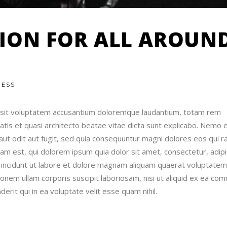
TION FOR ALL AROUN
NESS
or sit voluptatem accusantium doloremque laudantium, totam rem
tatis et quasi architecto beatae vitae dicta sunt explicabo. Nemo 
ut odit aut fugit, sed quia consequuntur magni dolores eos qui r
m est, qui dolorem ipsum quia dolor sit amet, consectetur, adipi
incidunt ut labore et dolore magnam aliquam quaerat voluptatem
onem ullam corporis suscipit laboriosam, nisi ut aliquid ex ea co
rit qui in ea voluptate velit esse quam nihil.