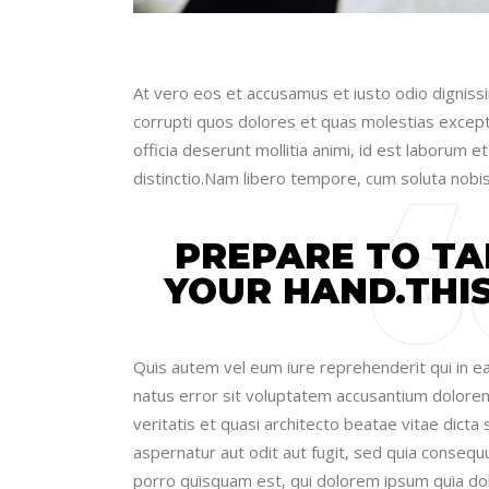
At vero eos et accusamus et iusto odio digniss
corrupti quos dolores et quas molestias exceptur
officia deserunt mollitia animi, id est laborum 
distinctio.Nam libero tempore, cum soluta nobis
PREPARE TO TA
YOUR HAND.THIS
Quis autem vel eum iure reprehenderit qui in ea 
natus error sit voluptatem accusantium dolore
veritatis et quasi architecto beatae vitae dict
aspernatur aut odit aut fugit, sed quia conseq
porro quisquam est, qui dolorem ipsum quia dol