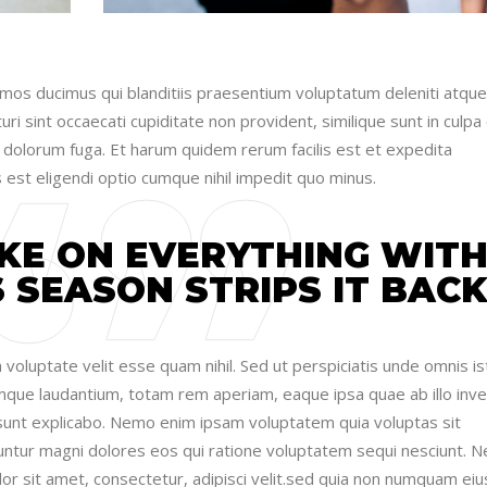
imos ducimus qui blanditiis praesentium voluptatum deleniti atque
i sint occaecati cupiditate non provident, similique sunt in culpa 
et dolorum fuga. Et harum quidem rerum facilis est et expedita
 est eligendi optio cumque nihil impedit quo minus.
KE ON EVERYTHING WIT
 SEASON STRIPS IT BACK
voluptate velit esse quam nihil. Sed ut perspiciatis unde omnis is
mque laudantium, totam rem aperiam, eaque ipsa quae ab illo inv
a sunt explicabo. Nemo enim ipsam voluptatem quia voluptas sit
uuntur magni dolores eos qui ratione voluptatem sequi nesciunt. 
or sit amet, consectetur, adipisci velit.sed quia non numquam eiu