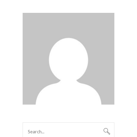
Search
for: