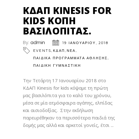
ΙΑΝ
ΚΔΑΠ KINESIS FOR
KIDS ΚΟΠΉ
ΒΑΣΙΛΌΠΙΤΑΣ.
By:
admin
19 ΙΑΝΟΥΑΡΊΟΥ, 2018
,
,
,
EVENTS
ΚΔΑΠ
ΝΕΑ
,
ΠΑΙΔΙΚΆ ΠΡΟΓΡΆΜΜΑΤΑ ΆΘΛΗΣΗΣ
ΠΑΙΔΙΚΉ ΓΥΜΝΑΣΤΙΚΉ
Την Τετάρτη 17 Ιανουαρίου 2018 στο
ΚΔΑΠ Kinesis for kids κόψαμε τη πρώτη
μας βασιλόπιτα για το καλό του χρόνου,
μέσα σε μία ατμόσφαιρα αγάπης, ελπίδας
και αισιοδοξίας. Στην εκδήλωση
παρευρέθηκαν τα περισσότερα παιδιά της
δομής μας αλλά και αρκετοί γονείς, έτσι