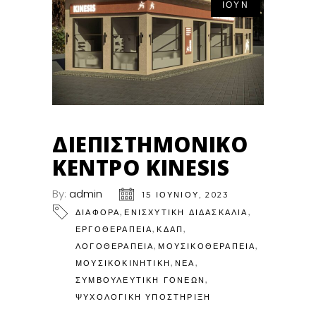
ΙΟΎΝ
ΔΙΕΠΙΣΤΗΜΟΝΙΚΌ
ΚΈΝΤΡΟ KINESIS
By:
admin
15 ΙΟΥΝΊΟΥ, 2023
,
,
ΔΙΑΦΟΡΑ
ΕΝΙΣΧΥΤΙΚΉ ΔΙΔΑΣΚΑΛΊΑ
,
,
ΕΡΓΟΘΕΡΑΠΕΊΑ
ΚΔΑΠ
,
,
ΛΟΓΟΘΕΡΑΠΕΊΑ
ΜΟΥΣΙΚΟΘΕΡΑΠΕΊΑ
,
,
ΜΟΥΣΙΚΟΚΙΝΗΤΙΚΉ
ΝΕΑ
,
ΣΥΜΒΟΥΛΕΥΤΙΚΉ ΓΟΝΈΩΝ
ΨΥΧΟΛΟΓΙΚΉ ΥΠΟΣΤΉΡΙΞΗ