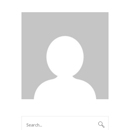
Search
for: