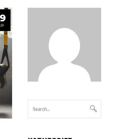
9
ΠΡ
Search
for: