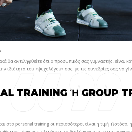
υ
ακά θα αντιληφθείτε ότι ο προσωπικός σας γυμναστής, είναι κ
την ιδιότητα του «ψυχολόγου» σας, με τις συνεδρίες σας να γί
AL TRAINING Ή GROUP TR
στο personal training οι περισσότεροι είναι η τιμή. Ωστόσο, η
 κάθε ευρώ άσκησης, γλιτώνετε τα διπλά χρήματα για ιατροφαρμ