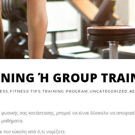
INING Ή GROUP TRAI
,
,
,
,
NESS
FITNESS TIPS
TRAINING PROGRAM
UNCATEGORIZED
ΑΣ
ς φυσικής σας κατάστασης, μπορεί να είναι δύσκολο να αποφασί
ά μαθήματα;
ι πιο εύκολη από ό,τι νομίζετε.