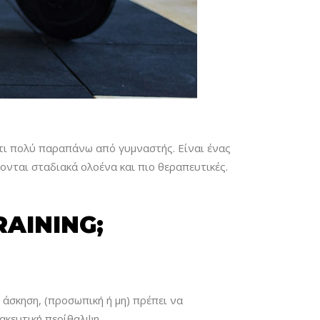
άτι πολύ παραπάνω από γυμναστής. Είναι ένας
νονται σταδιακά ολοένα και πιο θεραπευτικές.
AINING;
 άσκηση, (προσωπική ή μη) πρέπει να
ακευτική περίθαλψη.