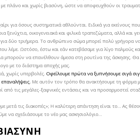
, με πλάνο και χωρίς βιασύνη, ώστε να αποφευχθούν οι τραυματ
ίρι για όσους συστηματικά αθλούνται. Ειδικά για εκείνους που
α ξενύχτια, οικογενειακά και φιλικά τραπεζώματα, αλλά και γ
 για δύο τριήμερα. Το ανθρώπινο σώμα μπορεί πολύ γρήγορα να
t που λέμε. Ωστόσο, έστω και εάν κατεβάσαμε για λίγο παλμούς κα
α μπορούν να επανέλθουν άμεσα στη ρουτίνα της άσκησης. Θα χ
λογο με το διάστημα αποχής μας.
κά, χωρίς υπερβολές.
Οφείλουμε πρώτα να ξυπνήσουμε σιγά σιγά
ς επαναλήψεις.
Με αυτόν τον τρόπο θα ανακτήσουμε τη φόρμα μα
ί από τις μεγάλες-ξαφνικές εντάσεις και να προσαρμοστεί στα
με μετά τις διακοπές»; Η καλύτερη απάντηση είναι το… Ας θέσ
ύμε να σχεδιάσουμε το νέο μας ασκησιολόγιο…
ΒΙΑΣΥΝΗ