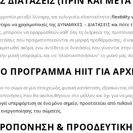
 ΔΙΑΤΑΣΕΙΣ (ΠΡΙΝ ΚΑΙ ΜΕΤΑ
ισορροπία μεταξύ δύναμης και ευλυγισία-ελαστικότητα (
flexibility
αλύτερο να χρησιμοποιείς της ΔΥΝΑΜΙΚΕΣ – ΔΙΑΤΑΣΕΙΣ και πότε 
ς, μπορούν να εφαρμοσθούν καθ’ όλη τη διάρκεια της προπόνη
ιατάσεις που πραγματοποιούνται σε μορφή προθέρμανσης, είναι 
 αιματωθεί ακόμα, ενώ αντίθετα οι διατάσεις που γίνονται στη
ην μυϊκή υπεραιμία, και να “ελαστικοποιήσουν” το μυϊκό μας σ
ΚΟ ΠΡΟΓΡΑΜΜΑ ΗΙΙΤ ΓΙΑ ΑΡΧ
ο το σώμα σε μία στοιχειώδη φυσική κατάσταση, εξασκώντας ό
ροπονήσεις που θα ακολουθήσουν στο μέλλον και όχι για να μα
γεί υπερφόρτιση σε ένα μόνο σημείο, προστατεύει από πιθανό 
ς ενεργοποίησης του σώματος.
 ΠΡΟΠΟΝΗΣΗ & ΠΡΟΟΔΕΥΤΙΚΗ