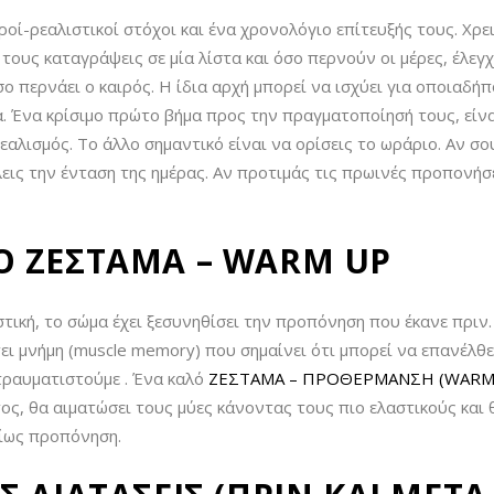
ροί-ρεαλιστικοί στόχοι και ένα χρονολόγιο επίτευξής τους. Χρ
 τους καταγράψεις σε μία λίστα και όσο περνούν οι μέρες, έλεγ
 περνάει ο καιρός. Η ίδια αρχή μπορεί να ισχύει για οποιαδήπ
α. Ένα κρίσιμο πρώτο βήμα προς την πραγματοποίησή τους, εί
εαλισμός. Το άλλο σημαντικό είναι να ορίσεις το ωράριο. Αν σο
εις την ένταση της ημέρας. Αν προτιμάς τις πρωινές προπονήσ
Ο ΖΕΣΤΑΜΑ – WARM UP
ική, το σώμα έχει ξεσυνηθίσει την προπόνηση που έκανε πριν.
έτει μνήμη (muscle memory) που σημαίνει ότι μπορεί να επανέλθ
τραυματιστούμε . Ένα καλό
ΖΕΣΤΑΜΑ – ΠΡΟΘΕΡΜΑΝΣΗ (WARM
ος, θα αιματώσει τους μύες κάνοντας τους πιο ελαστικούς και θ
ρίως προπόνηση.