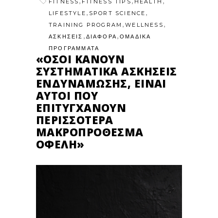
,
,
,
FITNESS
FITNESS TIPS
HEALTH
,
,
LIFESTYLE
SPORT SCIENCE
,
,
TRAINING PROGRAM
WELLNESS
,
,
ΑΣΚΗΣΕΙΣ
ΔΙΑΦΟΡΑ
ΟΜΑΔΙΚΑ
ΠΡΟΓΡΑΜΜΑΤΑ
«ΌΣΟΙ ΚΆΝΟΥΝ
ΣΥΣΤΗΜΑΤΙΚΆ ΑΣΚΉΣΕΙΣ
ΕΝΔΥΝΆΜΩΣΗΣ, ΕΊΝΑΙ
ΑΥΤΟΊ ΠΟΥ
ΕΠΙΤΥΓΧΆΝΟΥΝ
ΠΕΡΙΣΣΌΤΕΡΑ
ΜΑΚΡΟΠΡΌΘΕΣΜΑ
ΟΦΈΛΗ»