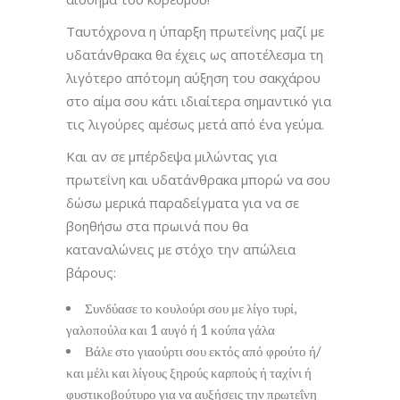
Ταυτόχρονα η ύπαρξη πρωτεΐνης μαζί με
υδατάνθρακα θα έχεις ως αποτέλεσμα τη
λιγότερο απότομη αύξηση του σακχάρου
στο αίμα σου κάτι ιδιαίτερα σημαντικό για
τις λιγούρες αμέσως μετά από ένα γεύμα.
Και αν σε μπέρδεψα μιλώντας για
πρωτεΐνη και υδατάνθρακα μπορώ να σου
δώσω μερικά παραδείγματα για να σε
βοηθήσω στα πρωινά που θα
καταναλώνεις με στόχο την απώλεια
βάρους:
Συνδύασε το κουλούρι σου με λίγο τυρί,
γαλοπούλα και 1 αυγό ή 1 κούπα γάλα
Βάλε στο γιαούρτι σου εκτός από φρούτο ή/
και μέλι και λίγους ξηρούς καρπούς ή ταχίνι ή
φυστικοβούτυρο για να αυξήσεις την πρωτεΐνη