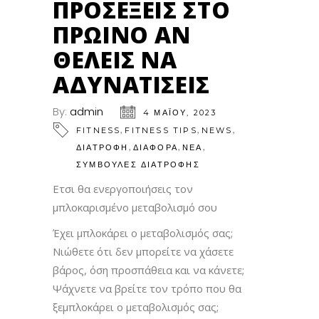
ΠΡΟΣΈΞΕΙΣ ΣΤΟ
ΠΡΩΙΝΌ ΑΝ
ΘΈΛΕΙΣ ΝΑ
ΑΔΥΝΑΤΊΣΕΙΣ
By:
admin
4 ΜΑΪ́ΟΥ, 2023
,
,
,
FITNESS
FITNESS TIPS
NEWS
,
,
,
ΔΙΑΤΡΟΦΗ
ΔΙΑΦΟΡΑ
ΝΕΑ
ΣΥΜΒΟΥΛΕΣ ΔΙΑΤΡΟΦΗΣ
Ετσι θα ενεργοποιήσεις τον
μπλοκαρισμένο μεταβολισμό σου
Έχει μπλοκάρει ο μεταβολισμός σας;
Νιώθετε ότι δεν μπορείτε να χάσετε
βάρος, όση προσπάθεια και να κάνετε;
Ψάχνετε να βρείτε τον τρόπο που θα
ξεμπλοκάρει ο μεταβολισμός σας;