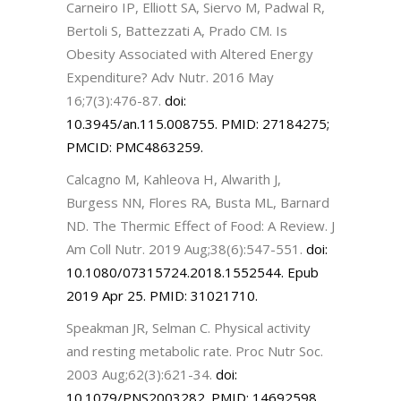
Carneiro IP, Elliott SA, Siervo M, Padwal R,
Bertoli S, Battezzati A, Prado CM. Is
Obesity Associated with Altered Energy
Expenditure? Adv Nutr. 2016 May
16;7(3):476-87.
doi:
10.3945/an.115.008755. PMID: 27184275;
PMCID: PMC4863259.
Calcagno M, Kahleova H, Alwarith J,
Burgess NN, Flores RA, Busta ML, Barnard
ND. The Thermic Effect of Food: A Review. J
Am Coll Nutr. 2019 Aug;38(6):547-551.
doi:
10.1080/07315724.2018.1552544. Epub
2019 Apr 25. PMID: 31021710.
Speakman JR, Selman C. Physical activity
and resting metabolic rate. Proc Nutr Soc.
2003 Aug;62(3):621-34.
doi:
10.1079/PNS2003282. PMID: 14692598.