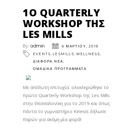
1Ο QUARTERLY
WORKSHOP ΤΗΣ
LES MILLS
By:
admin
6 ΜΑΡΤΊΟΥ, 2019
,
,
,
EVENTS
LESMILLS
WELLNESS
,
,
ΔΙΑΦΟΡΑ
ΝΕΑ
ΟΜΑΔΙΚΑ ΠΡΟΓΡΑΜΜΑΤΑ
Με απόλυτη επιτυχία ολοκληρώθηκε το
πρώτο Quarterly Workshop της Les Mills
στην Θεσσαλονίκη για το 2019 και όπως
πάντα το γυμναστήριο Kinesis δήλωσε
παρών για ακόμη μία φορά!