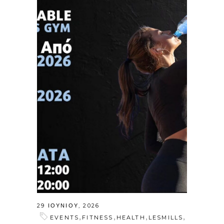
29 ΙΟΥΝΊΟΥ, 2026
,
,
,
,
EVENTS
FITNESS
HEALTH
LESMILLS