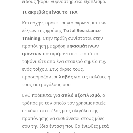
είδους ‘βαρύ’ γυμναστηριακό εξοπλισμό.
Τι ακριβώς είναι το TRX
Καταρχήν, πρόκειται για ακρωνύμιο των
λέξεων της φράσης
Total Resistance
Training
. Στην πράξη συνίσταται στην
προπόνηση με χρήση
υφασμάτινων
ιμάντων
που κρέμονται είτε από το
ταβάνι είτε από ένα σταθερό σημείο π.χ.
ενός τοίχου. Στις άκρες τους,
προσαρμόζονται
λαβές
για τις παλάμες ή
τους αστραγάλους σου.
Ενώ πρόκειται για
απλό εξοπλισμό
, ο
τρόπος με τον οποίο τον χρησιμοποιείς
σε κάνει στο τέλος μιας ολιγόλεπτης
προπόνησης να αισθάνεσαι στους μύες
σου την ίδια ένταση που θα ένιωθες μετά