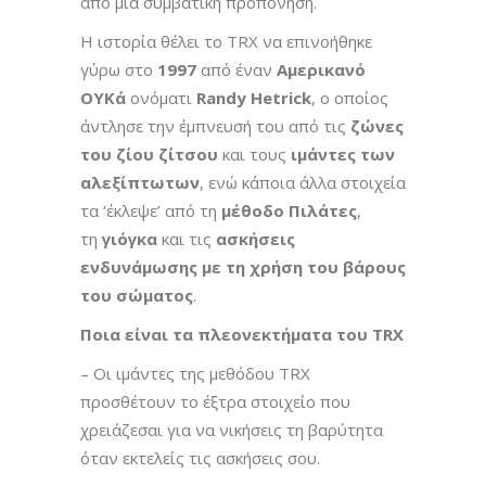
από μια συμβατική προπόνηση.
Η ιστορία θέλει το TRX να επινοήθηκε
γύρω στο
1997
από έναν
Αμερικανό
ΟΥΚά
ονόματι
Randy Hetrick
, ο οποίος
άντλησε την έμπνευσή του από τις
ζώνες
του ζίου ζίτσου
και τους
ιμάντες των
αλεξίπτωτων
, ενώ κάποια άλλα στοιχεία
τα ‘έκλεψε’ από τη
μέθοδο Πιλάτες
,
τη
γιόγκα
και τις
ασκήσεις
ενδυνάμωσης με τη χρήση του βάρους
του σώματος
.
Ποια είναι τα πλεονεκτήματα του TRX
– Οι ιμάντες της μεθόδου TRX
προσθέτουν το έξτρα στοιχείο που
χρειάζεσαι για να νικήσεις τη βαρύτητα
όταν εκτελείς τις ασκήσεις σου.