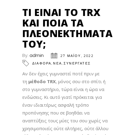
ΤΙ ΕΊΝΑΙ ΤΟ TRX
ΚΑΙ ΠΟΙΑ ΤΑ
ΠΛΕΟΝΕΚΤΉΜΑΤΆ
ΤΟΥ;
By:
admin
27 ΜΑΪ́ΟΥ, 2022
,
,
ΔΙΑΦΟΡΑ
ΝΕΑ
ΣΥΝΕΡΓΑΤΕΣ
Αν δεν έχεις γυμναστεί ποτέ πριν με
τη
μέθοδο TRX
, μόνος σου στο σπίτι ή
στο γυμναστήριο, τώρα είναι η ώρα να
ενδώσεις. Κι αυτό γιατί πρόκειται για
έναν ιδιαιτέρως ασφαλή τρόπο
προπόνησης που σε βοηθάει να
αναπτύξεις τους μύες του σου χωρίς να
χρησιμοποιείς ούτε αλτήρες, ούτε άλλου