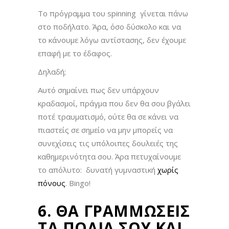
Το πρόγραμμα του spinning γίνεται πάνω
στο ποδήλατο. Άρα, όσο δύσκολο και να
το κάνουμε λόγω αντίστασης, δεν έχουμε
επαφή με το έδαφος.
Δηλαδή;
Αυτό σημαίνει πως δεν υπάρχουν
κραδασμοί, πράγμα που δεν θα σου βγάλει
ποτέ τραυματισμό, ούτε θα σε κάνει να
πιαστείς σε σημείο να μην μπορείς να
συνεχίσεις τις υπόλοιπες δουλειές της
καθημερινότητα σου. Άρα πετυχαίνουμε
το απόλυτο: δυνατή γυμναστική
χωρίς
πόνους
. Bingo!
6. ΘΑ ΓΡΑΜΜΏΣΕΙΣ
ΤΑ ΠΌΔΙΑ ΣΟΥ ΚΑΙ