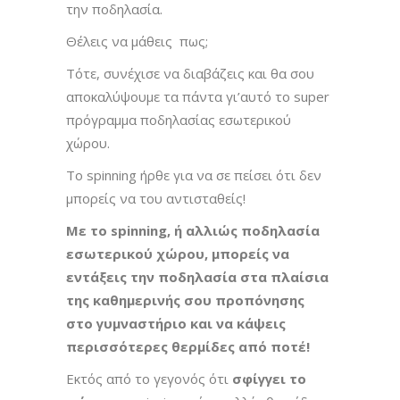
την ποδηλασία.
Θέλεις να μάθεις πως;
Τότε, συνέχισε να διαβάζεις και θα σου
αποκαλύψουμε τα πάντα γι’αυτό το super
πρόγραμμα ποδηλασίας εσωτερικού
χώρου.
Τo spinning ήρθε για να σε πείσει ότι δεν
μπορείς να του αντισταθείς!
Με το spinning, ή αλλιώς ποδηλασία
εσωτερικού χώρου, μπορείς να
εντάξεις την ποδηλασία στα πλαίσια
της καθημερινής σου προπόνησης
στο γυμναστήριο και να κάψεις
περισσότερες θερμίδες από ποτέ!
Εκτός από το γεγονός ότι
σφίγγει το