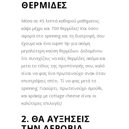
ΘΕΡΜΊΔΕΣ
Μέσα σε 45 λεπτά καθαρού μαθήματος
κάψε μέχρι και 700 θερμίδες! Και όσον
αφορά στο spinning και τη διατροφή, σου
έχουμε και ένα super tip για ακόμη
μεγαλύτερη καύση θερμίδων. Δεδομένου
ότι συνεχίζεις να καίς θερμίδες ακόμα και
μετα το τέλος της προπόνησής σου, καλό
είναι να φας ένα πρωτεϊνούχο σνακ όταν
επιστρέψεις σπίτι. Τί να φας μετά το
spinning; Γιαούρτι, πρωτεϊνούχο σμούθι,
και κράκερ με cottage cheese είναι οι
καλύτερες επιλογές!
2. ΘΑ ΑΥΞΉΣΕΙΣ
ΤΗΝ ΑΕΡΌΒΙΑ