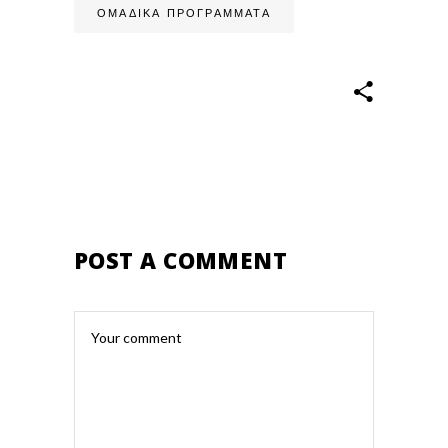
ΟΜΑΔΙΚΆ ΠΡΟΓΡΆΜΜΑΤΑ
POST A COMMENT