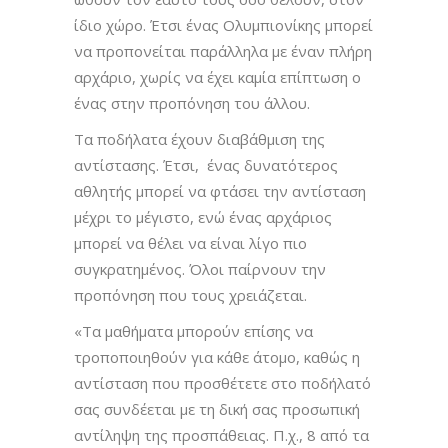
ίδιο χώρο. Έτσι ένας Ολυμπιονίκης μπορεί
να προπονείται παράλληλα με έναν πλήρη
αρχάριο, χωρίς να έχει καμία επίπτωση ο
ένας στην προπόνηση του άλλου.
Τα ποδήλατα έχουν διαβάθμιση της
αντίστασης. Έτσι, ένας δυνατότερος
αθλητής μπορεί να φτάσει την αντίσταση
μέχρι το μέγιστο, ενώ ένας αρχάριος
μπορεί να θέλει να είναι λίγο πιο
συγκρατημένος. Όλοι παίρνουν την
προπόνηση που τους χρειάζεται.
«Τα μαθήματα μπορούν επίσης να
τροποποιηθούν για κάθε άτομο, καθώς η
αντίσταση που προσθέτετε στο ποδήλατό
σας συνδέεται με τη δική σας προσωπική
αντίληψη της προσπάθειας. Π.χ., 8 από τα