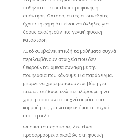
ποδήλατα – έτσι είναι προφανής η
απάντηση. Ωστόσο, αυτές οι συνεδρίες
έχουν τη φήμη ότι είναι κατάλληλες για
όσους αναζητούν πιο γενική φυσική
κατάσταση.
Αυτό συμβαίνει επειδή τα μαθήματα συχνά
περιλαμβάνουν στοιχεία που δεν
θεωρούνται άμεσα συναφή με την
ποδηλασία που κάνουμε. Για παράδειγμα,
μπορεί να χρησιμοποιούνται βάρη για
πιέσεις στήθους ενώ πεταλάρουμε ή να
χρησιμοποιούνται συχνά οι μύες του
κορμού μας, για να σηκωνόμαστε συχνά
από τη σέλα.
Φυσικά τα παραπάνω, δεν είναι
προσαρμοσμένα ακριβώς στη φυσική