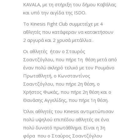
KAVALA, με τη στήριξη του δήμου Καβάλας
και υπό την αιγίδα της ISDO.
Το Kinesis Fight Club συμμετείχε με 4
αθλητές που κατάφεραν να κατακτήσουν
2 αργυρά και 2 χρυσά μετάλλια .
Οι αθλητές ήταν ο Σταυρός
Σοαντζόγλου, που πήρε 1η θέση μετά από
έναν πολύ σκληρό τελικό με τον Ρουμάνο
Πρωταθλητή, ο Κωνσταντίνος
Σοαντζόγλου, που πήρε 2η θέση, ο
Χρήστος Φωκάς, που πήρε 2η θέση και ο
Θανάσης Αγγελίδης, που πήρε 1η θέση.
Όλοι αθλητές του Kinesis αντιμετώπισαν
πολύ υψηλού επιπέδου αθλητές σε ένα
πολύ δυνατό πρωτάθλημα. Είναι η 3η
φόρα που ο Σταύρος Σοαντζόγλου