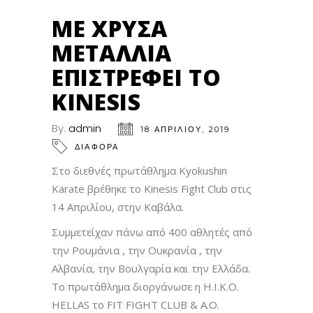
ΜΕ ΧΡΥΣΆ
ΜΕΤΆΛΛΙΑ
ΕΠΙΣΤΡΈΦΕΙ ΤΟ
KINESIS
By:
admin
18 ΑΠΡΙΛΊΟΥ, 2019
ΔΙΑΦΟΡΑ
Στο διεθνές πρωτάθλημα Kyokushin
Karate βρέθηκε το Kinesis Fight Club στις
14 Απριλίου, στην Καβάλα.
Συμμετείχαν πάνω από 400 αθλητές από
την Ρουμάνια , την Ουκρανία , την
Αλβανία, την Βουλγαρία και την Ελλάδα.
Το πρωτάθλημα διοργάνωσε η H.I.K.O.
HELLAS το FIT FIGHT CLUB & A.O.