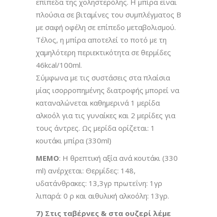
επίπεδα της χοληστερόλης. Η μπίρα είναι
πλούσια σε βιταμίνες του συμπλέγματος Β
με σαφή οφέλη σε επίπεδο μεταβολισμού.
Τέλος, η μπίρα αποτελεί το ποτό με τη
χαμηλότερη περιεκτικότητα σε θερμίδες
46kcal/100ml.
Σύμφωνα με τις συστάσεις στα πλαίσια
μίας ισορροπημένης διατροφής μπορεί να
καταναλώνεται καθημερινά 1 μερίδα
αλκοόλ για τις γυναίκες και 2 μερίδες για
τους άντρες. Ως μερίδα ορίζεται: 1
κουτάκι μπίρα (330ml)
ΜΕΜΟ
: Η θρεπτική αξία ανά κουτάκι (330
ml) ανέρχεται: Θερμίδες: 148,
υδατάνθρακες: 13,3γρ πρωτεΐνη: 1γρ
λιπαρά: 0 ρ και αιθυλική αλκοόλη: 13γρ.
7) Στις ταβέρνες & στα ουζερί λέμε