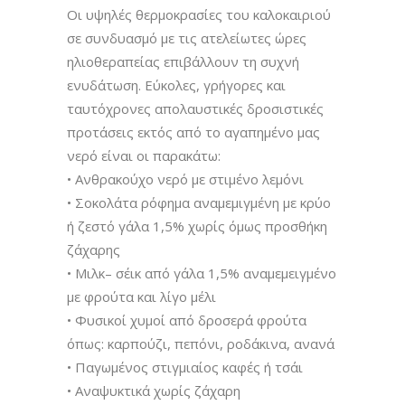
Οι υψηλές θερμοκρασίες του καλοκαιριού
σε συνδυασμό με τις ατελείωτες ώρες
ηλιοθεραπείας επιβάλλουν τη συχνή
ενυδάτωση. Εύκολες, γρήγορες και
ταυτόχρονες απολαυστικές δροσιστικές
προτάσεις εκτός από το αγαπημένο μας
νερό είναι οι παρακάτω:
• Ανθρακούχο νερό με στιμένο λεμόνι
• Σοκολάτα ρόφημα αναμεμιγμένη με κρύο
ή ζεστό γάλα 1,5% χωρίς όμως προσθήκη
ζάχαρης
• Μιλκ– σέικ από γάλα 1,5% αναμεμειγμένο
με φρούτα και λίγο μέλι
• Φυσικοί χυμοί από δροσερά φρούτα
όπως: καρπούζι, πεπόνι, ροδάκινα, ανανά
• Παγωμένος στιγμιαίος καφές ή τσάι
• Αναψυκτικά χωρίς ζάχαρη