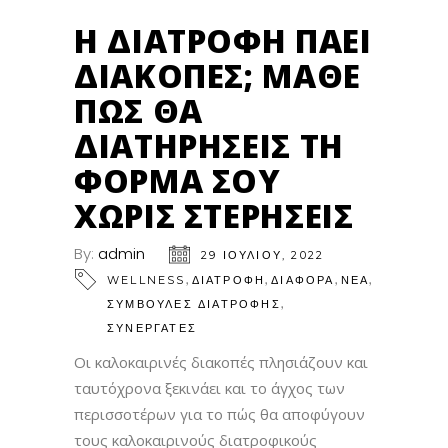
Η ΔΙΑΤΡΟΦΉ ΠΆΕΙ
ΔΙΑΚΟΠΈΣ; ΜΆΘΕ
ΠΏΣ ΘΑ
ΔΙΑΤΗΡΉΣΕΙΣ ΤΗ
ΦΌΡΜΑ ΣΟΥ
ΧΩΡΊΣ ΣΤΕΡΉΣΕΙΣ
By:
admin
29 ΙΟΥΛΊΟΥ, 2022
,
,
,
,
WELLNESS
ΔΙΑΤΡΟΦΗ
ΔΙΑΦΟΡΑ
ΝΕΑ
,
ΣΥΜΒΟΥΛΕΣ ΔΙΑΤΡΟΦΗΣ
ΣΥΝΕΡΓΑΤΕΣ
Οι καλοκαιρινές διακοπές πλησιάζουν και
ταυτόχρονα ξεκινάει και το άγχος των
περισσοτέρων για το πώς θα αποφύγουν
τους καλοκαιρινούς διατροφικούς