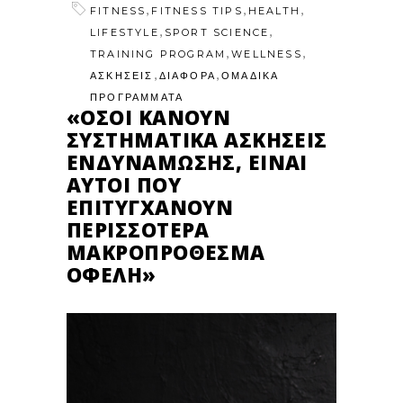
,
,
,
FITNESS
FITNESS TIPS
HEALTH
,
,
LIFESTYLE
SPORT SCIENCE
,
,
TRAINING PROGRAM
WELLNESS
,
,
ΑΣΚΗΣΕΙΣ
ΔΙΑΦΟΡΑ
ΟΜΑΔΙΚΑ
ΠΡΟΓΡΑΜΜΑΤΑ
«ΌΣΟΙ ΚΆΝΟΥΝ
ΣΥΣΤΗΜΑΤΙΚΆ ΑΣΚΉΣΕΙΣ
ΕΝΔΥΝΆΜΩΣΗΣ, ΕΊΝΑΙ
ΑΥΤΟΊ ΠΟΥ
ΕΠΙΤΥΓΧΆΝΟΥΝ
ΠΕΡΙΣΣΌΤΕΡΑ
ΜΑΚΡΟΠΡΌΘΕΣΜΑ
ΟΦΈΛΗ»