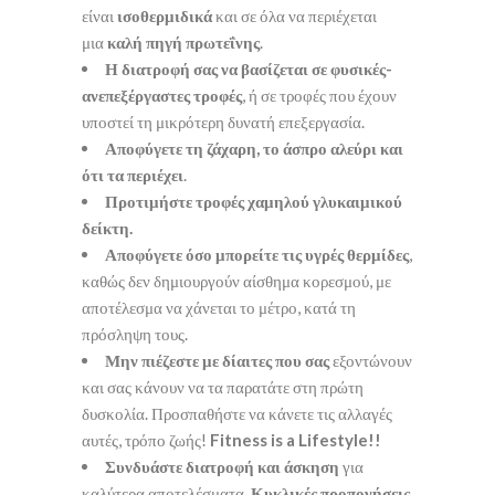
είναι
ισοθερμιδικά
και σε όλα να περιέχεται
μια
καλή πηγή πρωτεΐνης
.
Η διατροφή σας να βασίζεται σε φυσικές-
ανεπεξέργαστες τροφές
, ή σε τροφές που έχουν
υποστεί τη μικρότερη δυνατή επεξεργασία.
Αποφύγετε τη ζάχαρη, το άσπρο αλεύρι και
ότι τα περιέχει
.
Προτιμήστε τροφές χαμηλού γλυκαιμικού
δείκτη.
Αποφύγετε όσο μπορείτε τις υγρές θερμίδες
,
καθώς δεν δημιουργούν αίσθημα κορεσμού, με
αποτέλεσμα να χάνεται το μέτρο, κατά τη
πρόσληψη τους.
Μην πιέζεστε με δίαιτες που σας
εξοντώνουν
και σας κάνουν να τα παρατάτε στη πρώτη
δυσκολία. Προσπαθήστε να κάνετε τις αλλαγές
αυτές, τρόπο ζωής!
Fitness
is
a
Lifestyle
!!
Συνδυάστε διατροφή και άσκηση
για
καλύτερα αποτελέσματα.
Κυκλικές προπονήσεις