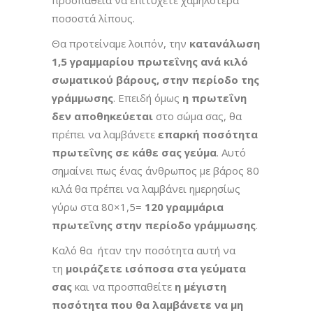
ποσοστά λίπους.
Θα προτείναμε λοιπόν, την
κατανάλωση
1,5 γραμμαρίου πρωτεΐνης ανά κιλό
σωματικού βάρους, στην περίοδο της
γράμμωσης
. Επειδή όμως
η πρωτεΐνη
δεν αποθηκεύεται
στο σώμα σας, θα
πρέπει να λαμβάνετε
επαρκή ποσότητα
πρωτεΐνης σε κάθε σας γεύμα
. Αυτό
σημαίνει πως ένας άνθρωπος με βάρος 80
κιλά θα πρέπει να λαμβάνει ημερησίως
γύρω στα 80×1,5=
120 γραμμάρια
πρωτεΐνης στην περίοδο γράμμωσης
.
Καλό θα ήταν την ποσότητα αυτή να
τη
μοιράζετε ισόποσα στα γεύματα
σας
και να προσπαθείτε
η μέγιστη
ποσότητα που θα λαμβάνετε να μη