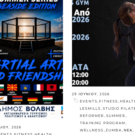
29 ΙΟΥΝΊΟΥ, 2026
,
,
EVENTS
FITNESS
HEALT
,
LESMILLS
STUDIO PILAT
,
,
REFORMER
SUMMER
,
TRAINING PROGRAM
ΛΊΟΥ, 2026
,
,
,
WELLNESS
ZUMBA
ΝΕΑ
,
,
,
VENTS
FITNESS
HEALTH