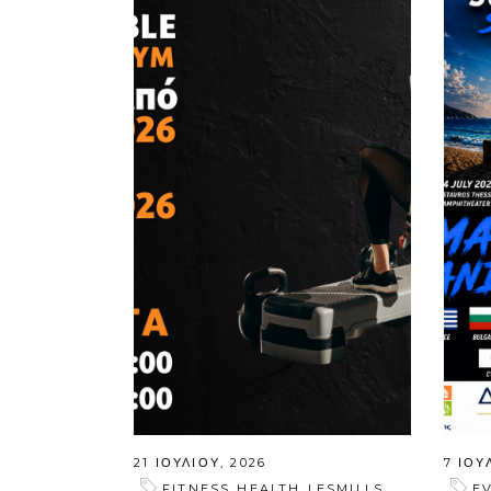
21 ΙΟΥΛΊΟΥ, 2026
7 ΙΟΥ
,
,
,
FITNESS
HEALTH
LESMILLS
E