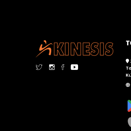
Τ
Τσ
Κι