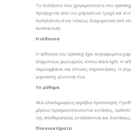
Το ποδήλατο που χρησιμοποιείτε στο spinnin
προέρχεται από τον μπροστινό τροχό και είνα
ποδηλάτιση είναι τελείως διαφορετική από οπο
αναπαυτική.
Η αίθουσα
Η αίθουσα του spinning έχει συγκεκριμένα χαρ
ελάχιστους φωτισμούς τύπου black light. Η αί
περιλαμβάνει και οπτικές παραστάσεις. Η ατμ
γυμναστή, γίνονται ένα.
Το μάθημα
Μια ολοκληρωμένη αερόβια προπόνηση. Προθέ
μέρους πραγματοποιούνται εντάσεις, ορθοπετ
της αποθεραπείας εντάσσονται και διατάσεις,
Πλεονεκτήματα