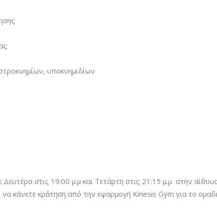
νησης
τας
στροκνημίων, υποκνημιδίων
 Δευτέρα στις 19:00 μ.μ και Τετάρτη στις 21:15 μ.μ στην αί
η να κάνετε κράτηση από την εφαρμογή Kinesis Gym για το ομα