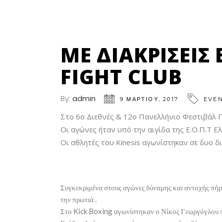
ΜΕ ΔΙΑΚΡΊΣΕΙΣ 
FIGHT CLUB
By:
admin
9 ΜΑΡΤΊΟΥ, 2017
EVE
Στο 6ο Διεθνές & 12ο Πανελλήνιο Φεστιβάλ 
Οι αγώνες ήταν υπό την αιγίδα της Ε.Ο.Π.Τ 
Οι αθλητές του Kinesis αγωνίστηκαν σε δυο δι
Συγκεκριμένα στους αγώνες δύναμης και αντοχής πήρα
την πρωτιά .
Στο Kick Boxing αγωνίστηκαν ο Νίκος Γεωργόγλου πο