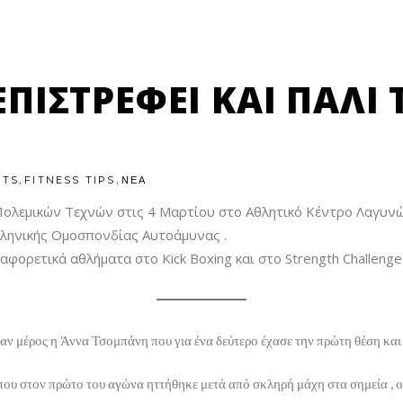
ΕΠΙΣΤΡΈΦΕΙ ΚΑΙ ΠΆΛΙ 
,
,
NTS
FITNESS TIPS
ΝΕΑ
Πολεμικών Τεχνών στις 4 Μαρτίου στο Αθλητικό Κέντρο Λαγυνώ
Ελληνικής Ομοσπονδίας Αυτοάμυνας .
αφορετικά αθλήματα στο Kick Boxing και στο Strength Challenge
ν μέρος η Άννα Τσομπάνη που για ένα δεύτερο έχασε την πρώτη θέση και 
υ στον πρώτο του αγώνα ηττήθηκε μετά από σκληρή μάχη στα σημεία , ο