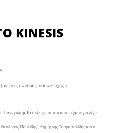
ΤΟ KINESIS
ν.
 (αγώνες δύναμης και αντοχής ).
ο Παναγιώτης Κετικίδης που και αυτός έχασε για λίγο
 Θεόδορος Παυλίδης , Δημήτρης Τσαρσιταλίδης και ο