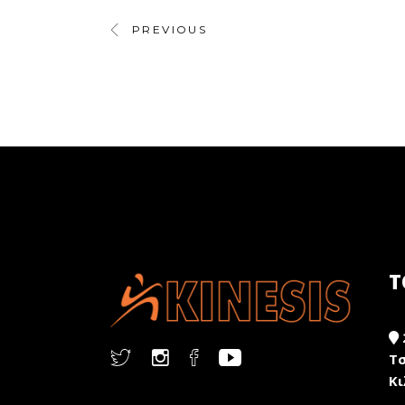
PREVIOUS
Τ
Τσ
Κι