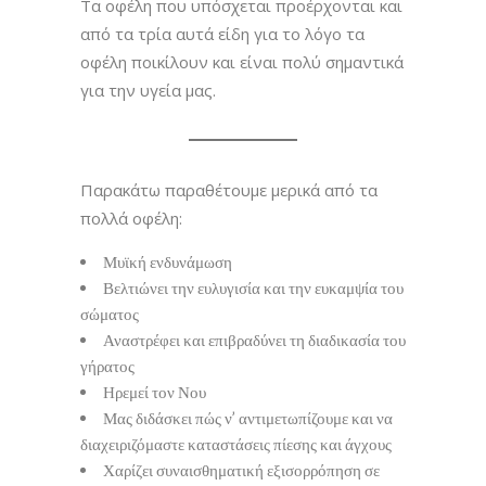
Τα οφέλη που υπόσχεται προέρχονται και
από τα τρία αυτά είδη για το λόγο τα
οφέλη ποικίλουν και είναι πολύ σημαντικά
για την υγεία μας.
Παρακάτω παραθέτουμε μερικά από τα
πολλά οφέλη:
Μυϊκή ενδυνάμωση
Βελτιώνει την ευλυγισία και την ευκαμψία του
σώματος
Αναστρέφει και επιβραδύνει τη διαδικασία του
γήρατος
Ηρεμεί τον Νου
Μας διδάσκει πώς ν’ αντιμετωπίζουμε και να
διαχειριζόμαστε καταστάσεις πίεσης και άγχους
Χαρίζει συναισθηματική εξισορρόπηση σε