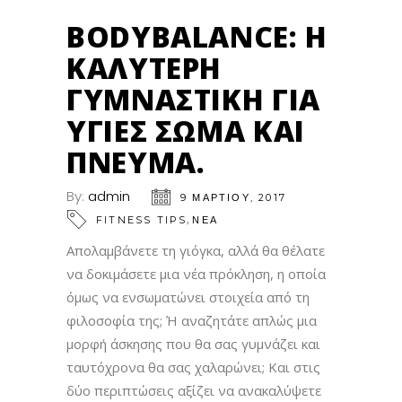
BODYBALANCE: Η
ΚΑΛΎΤΕΡΗ
ΓΥΜΝΑΣΤΙΚΉ ΓΙΑ
ΥΓΙΈΣ ΣΏΜΑ ΚΑΙ
ΠΝΕΎΜΑ.
By:
admin
9 ΜΑΡΤΊΟΥ, 2017
,
FITNESS TIPS
ΝΕΑ
Απολαμβάνετε τη γιόγκα, αλλά θα θέλατε
να δοκιμάσετε μια νέα πρόκληση, η οποία
όμως να ενσωματώνει στοιχεία από τη
φιλοσοφία της; Ή αναζητάτε απλώς μια
μορφή άσκησης που θα σας γυμνάζει και
ταυτόχρονα θα σας χαλαρώνει; Και στις
δύο περιπτώσεις αξίζει να ανακαλύψετε