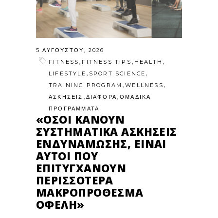
5 ΑΥΓΟΎΣΤΟΥ, 2026
,
,
,
FITNESS
FITNESS TIPS
HEALTH
,
,
LIFESTYLE
SPORT SCIENCE
,
,
TRAINING PROGRAM
WELLNESS
,
,
ΑΣΚΗΣΕΙΣ
ΔΙΑΦΟΡΑ
ΟΜΑΔΙΚΑ
ΠΡΟΓΡΑΜΜΑΤΑ
«ΌΣΟΙ ΚΆΝΟΥΝ
ΣΥΣΤΗΜΑΤΙΚΆ ΑΣΚΉΣΕΙΣ
ΕΝΔΥΝΆΜΩΣΗΣ, ΕΊΝΑΙ
ΑΥΤΟΊ ΠΟΥ
ΕΠΙΤΥΓΧΆΝΟΥΝ
ΠΕΡΙΣΣΌΤΕΡΑ
ΜΑΚΡΟΠΡΌΘΕΣΜΑ
ΟΦΈΛΗ»