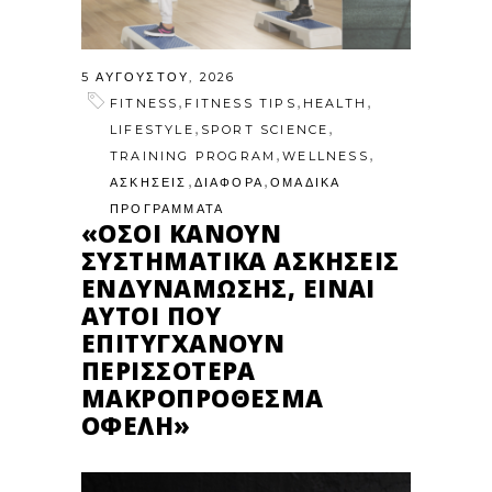
5 ΑΥΓΟΎΣΤΟΥ, 2026
,
,
,
FITNESS
FITNESS TIPS
HEALTH
,
,
LIFESTYLE
SPORT SCIENCE
,
,
TRAINING PROGRAM
WELLNESS
,
,
ΑΣΚΗΣΕΙΣ
ΔΙΑΦΟΡΑ
ΟΜΑΔΙΚΑ
ΠΡΟΓΡΑΜΜΑΤΑ
«ΌΣΟΙ ΚΆΝΟΥΝ
ΣΥΣΤΗΜΑΤΙΚΆ ΑΣΚΉΣΕΙΣ
ΕΝΔΥΝΆΜΩΣΗΣ, ΕΊΝΑΙ
ΑΥΤΟΊ ΠΟΥ
ΕΠΙΤΥΓΧΆΝΟΥΝ
ΠΕΡΙΣΣΌΤΕΡΑ
ΜΑΚΡΟΠΡΌΘΕΣΜΑ
ΟΦΈΛΗ»