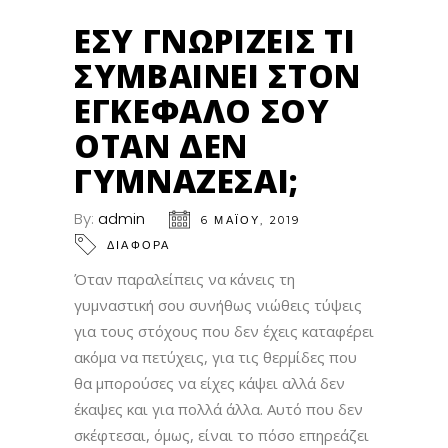
ΕΣΎ ΓΝΩΡΊΖΕΙΣ ΤΙ
ΣΥΜΒΑΊΝΕΙ ΣΤΟΝ
ΕΓΚΈΦΑΛΌ ΣΟΥ
ΌΤΑΝ ΔΕΝ
ΓΥΜΝΆΖΕΣΑΙ;
By:
admin
6 ΜΑΪ́ΟΥ, 2019
ΔΙΑΦΟΡΑ
Όταν παραλείπεις να κάνεις τη
γυμναστική σου συνήθως νιώθεις τύψεις
για τους στόχους που δεν έχεις καταφέρει
ακόμα να πετύχεις, για τις θερμίδες που
θα μπορούσες να είχες κάψει αλλά δεν
έκαψες και για πολλά άλλα. Αυτό που δεν
σκέφτεσαι, όμως, είναι το πόσο επηρεάζει