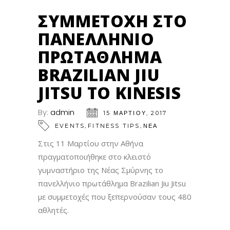
ΣΥΜΜΕΤΟΧΉ ΣΤΟ
ΠΑΝΕΛΛΉΝΙΟ
ΠΡΩΤΆΘΛΗΜΑ
BRAZILIAN JIU
JITSU ΤΟ KINESIS
By:
admin
15 ΜΑΡΤΊΟΥ, 2017
,
,
EVENTS
FITNESS TIPS
ΝΕΑ
Στις 11 Μαρτίου στην Αθήνα
πραγματοποιήθηκε στο κλειστό
γυμναστήριο της Νέας Σμύρνης το
παν
ελλήνιο πρωτάθλημα Brazilian Jiu Jitsu
με συμμετοχές που ξεπερνούσαν τους 480
αθλητές.